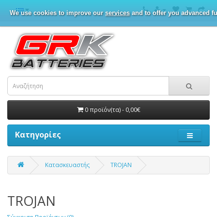
We use cookies to improve our
services
and to offer you advanced fu
0 προϊόν(τα) - 0,00€
Κατηγορίες
Κατασκευαστής
TROJAN
TROJAN