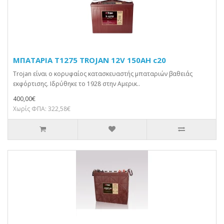
ΜΠΑΤΑΡΙΑ T1275 TROJAN 12V 150AH c20
Trojan είναι ο κορυφαίος κατασκευαστής μπαταριών βαθειάς
εκφόρτισης. Ιδρύθηκε το 1928 στην Αμερικ..
400,00€
Χωρίς ΦΠΑ: 322,58€