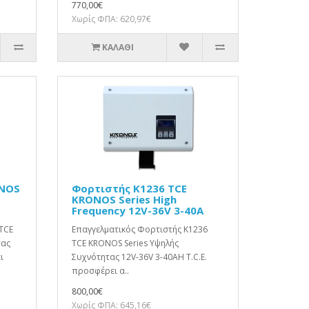
770,00€
Χωρίς ΦΠΑ: 620,97€
ΚΑΛΆΘΙ
ONOS
Φορτιστής K1236 TCE
KRONOS Series High
Frequency 12V-36V 3-40A
TCE
Επαγγελματικός Φορτιστής K1236
τας
TCE KRONOS Series Υψηλής
ι
Συχνότητας 12V-36V 3-40AΗ T.C.E.
προσφέρει α..
800,00€
Χωρίς ΦΠΑ: 645,16€