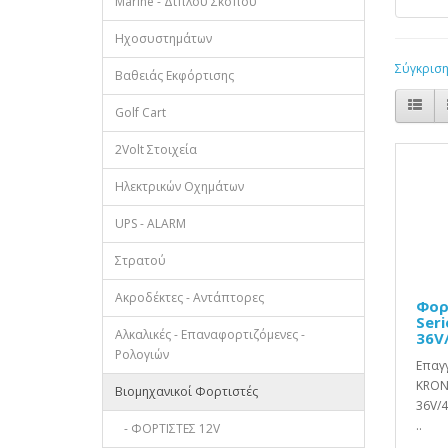
Marine - Διπλού Σκοπού
Ηχοσυστημάτων
Σύγκριση
Βαθειάς Εκφόρτισης
Golf Cart
2Volt Στοιχεία
Ηλεκτρικών Οχημάτων
UPS - ALARM
Στρατού
Ακροδέκτες - Αντάπτορες
Φορ
Seri
Αλκαλικές - Επαναφορτιζόμενες -
36V
Ρολογιών
Επαγγ
KRON
Βιομηχανικοί Φορτιστές
36V/4
..
- ΦΟΡΤΙΣΤΕΣ 12V