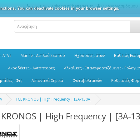
2351075613 shop@grkbatteries.gr
Ο Λογαριασμός μου
nctions. You can deactivate cookies in your browser settings.
 - ATVs
Marine - Διπλού Σκοπού
Ηχοσυστημάτων
Βαθειάς Εκφό
Ακροδέκτες - Αντάπτορες
Αλκαλικές - Επαναφορτιζόμενες - Ρολογιώ
μπίδες - Φις
Λιπαντικά-Χημικά
Φωτοβολταϊκών
Ρυθμιστές Φόρ
6V
TCE KRONOS | High Frequency | [3A-130A]
 KRONOS | High Frequency | [3A-13