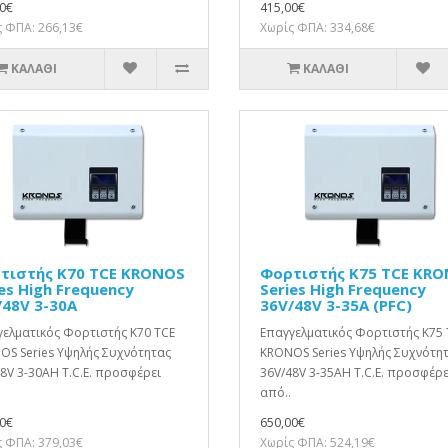
0€
415,00€
 ΦΠΑ: 266,13€
Χωρίς ΦΠΑ: 334,68€
ΚΑΛΆΘΙ
ΚΑΛΆΘΙ
τιστής K70 TCE KRONOS
Φορτιστής K75 TCE KR
es High Frequency
Series High Frequency
/48V 3-30A
36V/48V 3-35A (PFC)
ελματικός Φορτιστής K70 TCE
Επαγγελματικός Φορτιστής K75 
OS Series Υψηλής Συχνότητας
KRONOS Series Υψηλής Συχνότη
8V 3-30AΗ T.C.E. προσφέρει
36V/48V 3-35AΗ T.C.E. προσφέρε
από..
0€
650,00€
 ΦΠΑ: 379,03€
Χωρίς ΦΠΑ: 524,19€