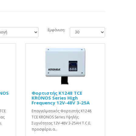
Εμφάνιση:
ONOS
Φορτιστής K1248 TCE
KRONOS Series High
Frequency 12V-48V 3-25A
TCE
Επαγγελματικός Φορτιστής K1248
τας
TCE KRONOS Series Υψηλής
ι
Συχνότητας 12V-48V 3-25AΗ T.C.E.
προσφέρει α..