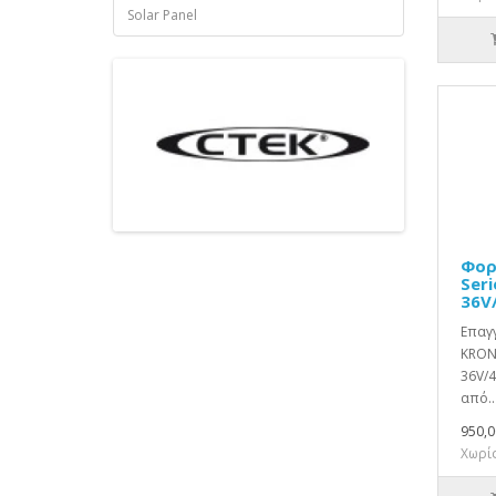
Solar Panel
Φορ
Seri
36V
Επαγγ
KRON
36V/4
από..
950,0
Χωρίς