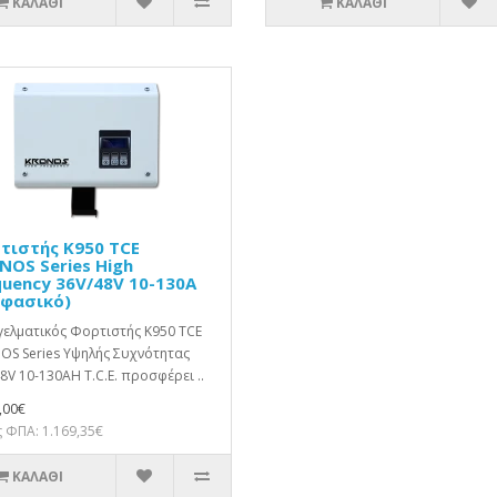
ΚΑΛΆΘΙ
ΚΑΛΆΘΙ
τιστής K950 TCE
NOS Series High
quency 36V/48V 10-130A
ιφασικό)
ελματικός Φορτιστής K950 TCE
OS Series Υψηλής Συχνότητας
8V 10-130AΗ T.C.E. προσφέρει ..
,00€
 ΦΠΑ: 1.169,35€
ΚΑΛΆΘΙ