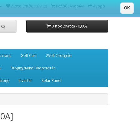
Λίστα Επιθυμιών (0)
Καλάθι Αγορών
Αγορά
OK
0 προϊόν(τα) - 0,00€
ρτισης
Golf Cart
2Volt Στοιχεία
ν
Βιομηχανικοί Φορτιστές
τισης
Inverter
Solar Panel
0A]