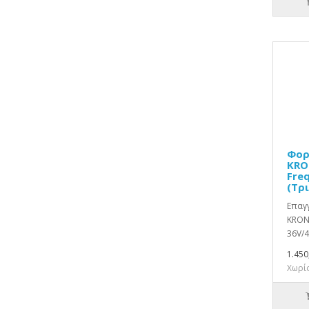
Φορ
KRO
Fre
(Τρ
Επαγγ
KRON
36V/4
1.450
Χωρίς