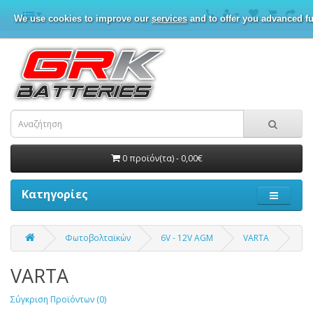
We use cookies to improve our
services
and to offer you advanced fu
0 προϊόν(τα) - 0,00€
Κατηγορίες
Φωτοβολταϊκών
6V - 12V AGM
VARTA
VARTA
Σύγκριση Προϊόντων (0)