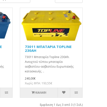
E
73011 ΜΠΑΤΑΡΙΑ TOPLINE
230AH
73011 Μπαταρία Topline 230Ah.
Ανοιχτού τύπου μπαταρία
κής
ασβεστίου-ασβεστίου Ευρωπαϊκής
κατασκευής. ..
240,00€
Χωρίς ΦΠΑ: 193,55€
ΚΑΛΆΘΙ
Εμφάνιση 1 έως 3 από 3 (1 Σελ.)