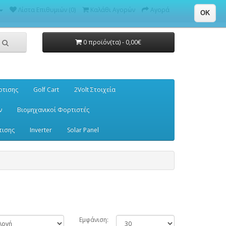
Λίστα Επιθυμιών (0)
Καλάθι Αγορών
Αγορά
OK
0 προϊόν(τα) - 0,00€
ρτισης
Golf Cart
2Volt Στοιχεία
ν
Βιομηχανικοί Φορτιστές
τισης
Inverter
Solar Panel
Εμφάνιση: