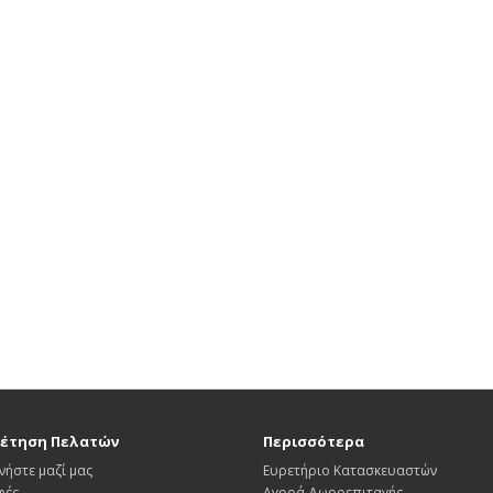
έτηση Πελατών
Περισσότερα
νήστε μαζί μας
Ευρετήριο Κατασκευαστών
φές
Αγορά Δωροεπιταγής