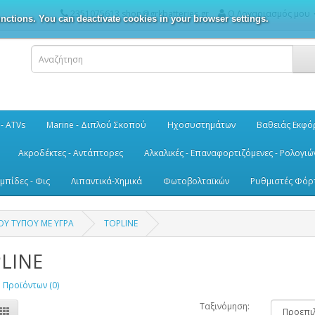
2351075613 shop@grkbatteries.gr
Ο Λογαριασμός μου
nctions. You can deactivate cookies in your browser settings.
 - ATVs
Marine - Διπλού Σκοπού
Ηχοσυστημάτων
Βαθειάς Εκφό
Ακροδέκτες - Αντάπτορες
Αλκαλικές - Επαναφορτιζόμενες - Ρολογιώ
μπίδες - Φις
Λιπαντικά-Χημικά
Φωτοβολταϊκών
Ρυθμιστές Φόρ
ΟΥ ΤΥΠΟΥ ΜΕ ΥΓΡΑ
TOPLINE
LINE
 Προϊόντων (0)
Ταξινόμηση: