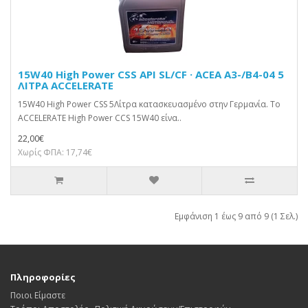
15W40 High Power CSS API SL/CF · ACEA A3-/B4-04 5
ΛΙΤΡΑ ACCELERATE
15W40 High Power CSS 5Λίτρα κατασκευασμένο στην Γερμανία. To
ACCELERATE High Power CCS 15W40 είνα..
22,00€
Χωρίς ΦΠΑ: 17,74€
Εμφάνιση 1 έως 9 από 9 (1 Σελ.)
Πληροφορίες
Ποιοι Είμαστε