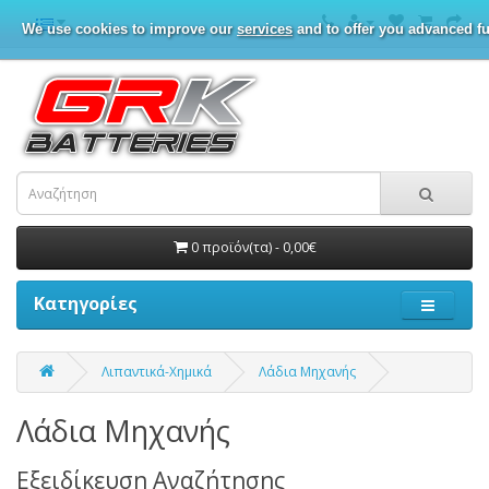
We use cookies to improve our
services
and to offer you advanced fu
0 προϊόν(τα) - 0,00€
Κατηγορίες
Λιπαντικά-Χημικά
Λάδια Μηχανής
Λάδια Μηχανής
Εξειδίκευση Αναζήτησης