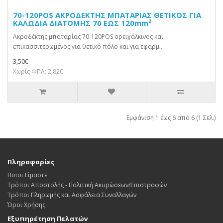
70-120POS ΑΚΡΟΔΕΚΤΗΣ ΜΠΑΤΑΡΙΑΣ ΘΕΤΙΚΟΣ ΓΙΑ
ΚΑΛΩΔΙΑ ΔΙΑΤΟΜΗΣ 70 ΕΩΣ 120mm²
Ακροδέκτης μπαταρίας 70-120POS ορειχάλκινος και
επικασσιτερωμένος για θετικό πόλο και για εφαρμ..
3,50€
Χωρίς ΦΠΑ: 2,82€
Εμφάνιση 1 έως 6 από 6 (1 Σελ.)
Πληροφορίες
Ποιοι Είμαστε
Τρόποι Αποστολής - Πολιτική Ακυρώσεων/Επιστροφών
Τρόποι Πληρωμής και Ασφάλεια Συναλλαγών
Όροι Χρήσης
Εξυπηρέτηση Πελατών