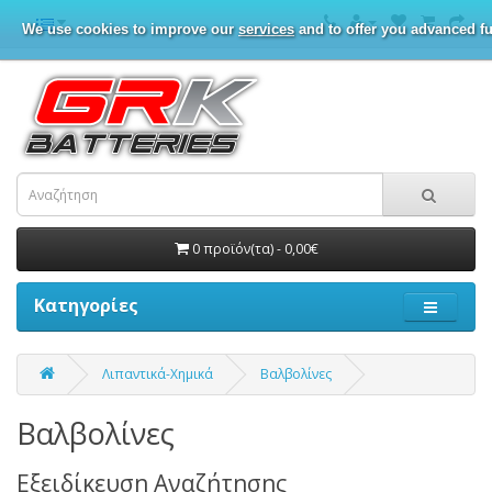
We use cookies to improve our
services
and to offer you advanced fu
0 προϊόν(τα) - 0,00€
Κατηγορίες
Λιπαντικά-Χημικά
Βαλβολίνες
Βαλβολίνες
Εξειδίκευση Αναζήτησης