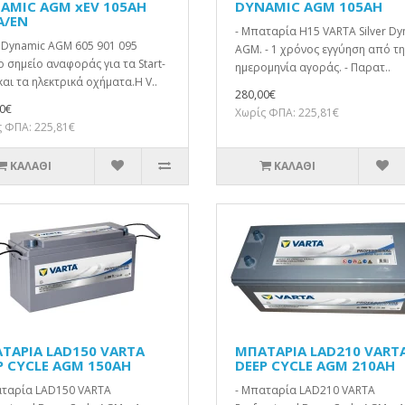
AMIC AGM xEV 105AH
DYNAMIC AGM 105AH
A/EN
- Μπαταρία H15 VARTA Silver Dy
r Dynamic AGM 605 901 095
AGM. - 1 χρόνος εγγύηση από τη
ο σημείο αναφοράς για τα Start-
ημερομηνία αγοράς. - Παρατ..
και τα ηλεκτρικά οχήματα.Η V..
280,00€
0€
Χωρίς ΦΠΑ: 225,81€
 ΦΠΑ: 225,81€
ΚΑΛΆΘΙ
ΚΑΛΆΘΙ
ΤΑΡΙΑ LAD150 VARTA
ΜΠΑΤΑΡΙΑ LAD210 VART
P CYCLE AGM 150AH
DEEP CYCLE AGM 210AH
αταρία LAD150 VARTA
- Μπαταρία LAD210 VARTA