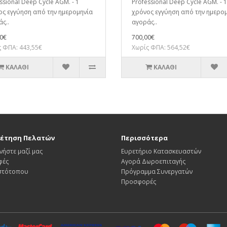
ssional Deep Cycle AGM. - 1
Professional Deep Cycle AGM. - 1
ος εγγύηση από την ημερομηνία
χρόνος εγγύηση από την ημερο
ς..
αγοράς..
0€
700,00€
 ΦΠΑ: 443,55€
Χωρίς ΦΠΑ: 564,52€
ΚΑΛΆΘΙ
ΚΑΛΆΘΙ
έτηση Πελατών
Περισσότερα
νήστε μαζί μας
Ευρετήριο Κατασκευαστών
φές
Αγορά Δωροεπιταγής
Ιστότοπου
Πρόγραμμα Συνεργατών
Προσφορές