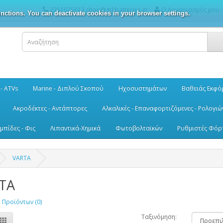
2351075613 shop@grkbatteries.gr
Ο Λογαριασμός μου
nctions. You can deactivate cookies in your browser settings.
 - ATVs
Marine - Διπλού Σκοπού
Ηχοσυστημάτων
Βαθειάς Εκφό
Ακροδέκτες - Αντάπτορες
Αλκαλικές - Επαναφορτιζόμενες - Ρολογιώ
μπίδες - Φις
Λιπαντικά-Χημικά
Φωτοβολταϊκών
Ρυθμιστές Φόρ
VARTA
TA
 Προϊόντων (0)
Ταξινόμηση: