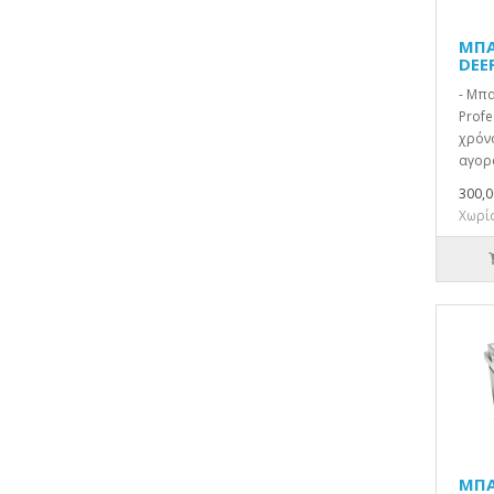
ΜΠΑ
DEE
- Μπ
Profe
χρόν
αγορά
300,0
Χωρίς
ΜΠΑ