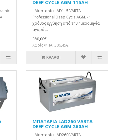
DEEP CYCLE AGM 115AH
namic
- Μπαταρία LAD115 VARTA
ν
Professional Deep Cycle AGM. - 1
χρόνος εγγύηση από την ημερομηνία
αγοράς..
380,00€
Χωρίς ΦΠΑ: 306,45€
ΚΑΛΆΘΙ
A
ΜΠΑΤΑΡΙΑ LAD260 VARTA
DEEP CYCLE AGM 260AH
- Μπαταρία LAD260 VARTA