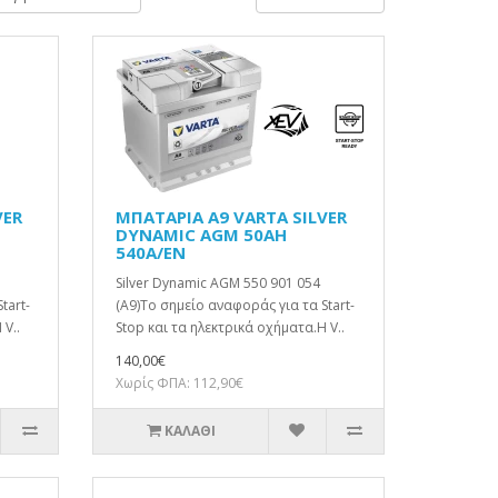
VER
ΜΠΑΤΑΡΙΑ A9 VARTA SILVER
DYNAMIC AGM 50AH
540A/EN
Silver Dynamic AGM 550 901 054
tart-
(A9)Το σημείο αναφοράς για τα Start-
 V..
Stop και τα ηλεκτρικά οχήματα.Η V..
140,00€
Χωρίς ΦΠΑ: 112,90€
ΚΑΛΆΘΙ