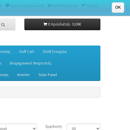
Λίστα Επιθυμιών (0)
Καλάθι Αγορών
Αγορά
OK
0 προϊόν(τα) - 0,00€
ρτισης
Golf Cart
2Volt Στοιχεία
ν
Βιομηχανικοί Φορτιστές
τισης
Inverter
Solar Panel
Εμφάνιση: