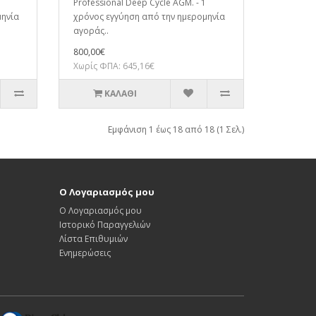
Professional Deep Cycle AGM. - 1
μηνία
χρόνος εγγύηση από την ημερομηνία
αγοράς..
800,00€
Χωρίς ΦΠΑ: 645,16€
ΚΑΛΆΘΙ
Εμφάνιση 1 έως 18 από 18 (1 Σελ.)
Ο Λογαριασμός μου
Ο Λογαριασμός μου
Ιστορικό Παραγγελιών
Λίστα Επιθυμιών
Ενημερώσεις