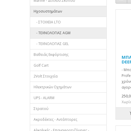
Marine - Διπλού Σκοπού
Ηχοσυστημάτων
- ΣΤΟΙΧΕΙΑ LTO
- ΤΕΧΝΟΛΟΓΙΑΣ AGM
- ΤΕΧΝΟΛΟΓΙΑΣ GEL
Βαθειάς Εκφόρτισης
ΜΠΑ
DEE
Golf Cart
- Μπ
Profe
2Volt Στοιχεία
χρόν
Ηλεκτρικών Οχημάτων
αγορά
250,0
UPS - ALARM
Χωρίς
Στρατού
Ακροδέκτες - Αντάπτορες
Αλκαλικές - Επαναφορτιζόμενες -