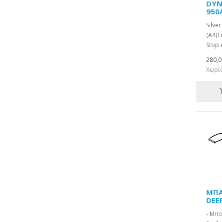
DYN
950
Silve
(A4)Τ
Stop 
280,0
Χωρίς
ΜΠΑ
DEE
- Μπ