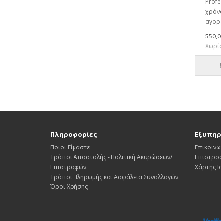
Profe
χρόν
αγορά
550,0
Χωρίς
Πληροφορίες
Εξυπηρ
Ποιοι Είμαστε
Επικοινω
Τρόποι Αποστολής - Πολιτική Ακυρώσεων/
Επιστρο
Επιστροφών
Χάρτης 
Τρόποι Πληρωμής και Ασφάλεια Συναλλαγών
Όροι Χρήσης