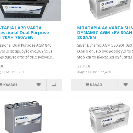
ΤΑΡΙΑ LA70 VARTA
ΜΠΑΤΑΡΙΑ A6 VARTA SIL
essional Dual Purpose
DYNAMIC AGM xEV 80AH
 70AH 760A/EN
800A/EN
ssional Dual Purpose AGM 840
Silver Dynamic AGM 580 901 080
76Για εφαρμογές αναψυχής με
(A6)Το σημείο αναφοράς για τα S
ρισμένες απαιτήσεις ενέργεια..
Stop και τα ηλεκτρικά οχήματα.Η
0€
220,00€
 ΦΠΑ: 153,23€
Χωρίς ΦΠΑ: 177,42€
ΚΑΛΆΘΙ
ΚΑΛΆΘΙ