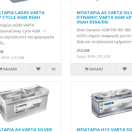
ΤΑΡΙΑ LAD85 VARTA
ΜΠΑΤΑΡΙΑ A5 VARTA SIL
P CYCLE AGM 85AH
DYNAMIC VARTA AGM xE
95AH 850A/EN
αταρία LAD85 VARTA
Silver Dynamic AGM 595 901 085
ssional Deep Cycle AGM. - 1
(A5)Το σημείο αναφοράς για τα S
ος εγγύηση από την ημερομηνία
Stop και τα ηλεκτρικά οχήματα.Η
ς...
250,00€
0€
Χωρίς ΦΠΑ: 201,61€
 ΦΠΑ: 241,94€
ΚΑΛΆΘΙ
ΚΑΛΆΘΙ
ΤΑΡΙΑ A4 VARTA SILVER
ΜΠΑΤΑΡΙΑ H15 VARTA SI