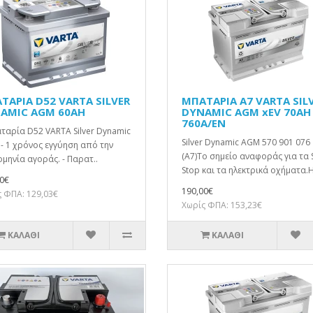
ΤΑΡΙΑ D52 VARTA SILVER
ΜΠΑΤΑΡΙΑ A7 VARTA SIL
AMIC AGM 60AH
DYNAMIC AGM xEV 70AH
760A/EN
ταρία D52 VARTA Silver Dynamic
Silver Dynamic AGM 570 901 076
- 1 χρόνος εγγύηση από την
(A7)Το σημείο αναφοράς για τα S
μηνία αγοράς. - Παρατ..
Stop και τα ηλεκτρικά οχήματα.Η
0€
190,00€
 ΦΠΑ: 129,03€
Χωρίς ΦΠΑ: 153,23€
ΚΑΛΆΘΙ
ΚΑΛΆΘΙ