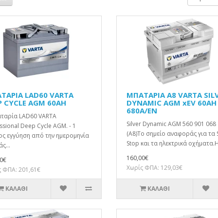
ΤΑΡΙΑ LAD60 VARTA
ΜΠΑΤΑΡΙΑ A8 VARTA SIL
P CYCLE AGM 60AH
DYNAMIC AGM xEV 60AH
680A/EN
αταρία LAD60 VARTA
Silver Dynamic AGM 560 901 068
ssional Deep Cycle AGM. - 1
(A8)Το σημείο αναφοράς για τα S
ος εγγύηση από την ημερομηνία
Stop και τα ηλεκτρικά οχήματα.Η
ς...
160,00€
0€
Χωρίς ΦΠΑ: 129,03€
 ΦΠΑ: 201,61€
ΚΑΛΆΘΙ
ΚΑΛΆΘΙ