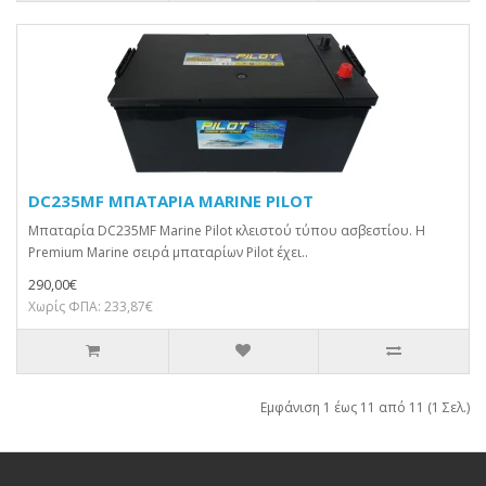
DC235MF ΜΠΑΤΑΡΙΑ MARINE PILOT
Μπαταρία DC235MF Marine Pilot κλειστού τύπου ασβεστίου. H
Premium Marine σειρά μπαταρίων Pilot έχει..
290,00€
Χωρίς ΦΠΑ: 233,87€
Εμφάνιση 1 έως 11 από 11 (1 Σελ.)