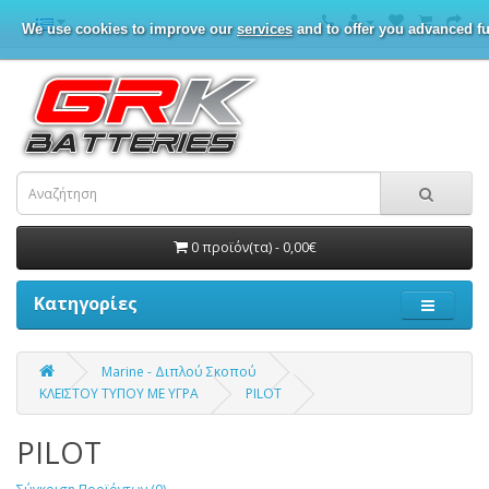
We use cookies to improve our
services
and to offer you advanced fu
0 προϊόν(τα) - 0,00€
Κατηγορίες
Marine - Διπλού Σκοπού
ΚΛΕΙΣΤΟΥ ΤΥΠΟΥ ΜΕ ΥΓΡΑ
PILOT
PILOT