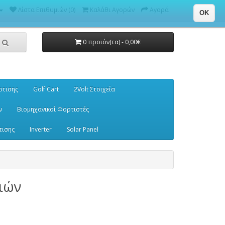
Λίστα Επιθυμιών (0)
Καλάθι Αγορών
Αγορά
OK
0 προϊόν(τα) - 0,00€
ρτισης
Golf Cart
2Volt Στοιχεία
ν
Βιομηχανικοί Φορτιστές
τισης
Inverter
Solar Panel
γιών