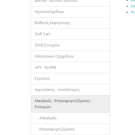
Αλ
Marine - Διπλού Σκοπού
Ε
Ηχοσυστημάτων
Ρο
Βαθειάς Εκφόρτισης
Golf Cart
2Volt Στοιχεία
Ηλεκτρικών Οχημάτων
UPS - ALARM
Στρατού
Ακροδέκτες - Αντάπτορες
Αλκαλικές - Επαναφορτιζόμενες -
Ρολογιών
- Αλκαλικές
- Επαναφορτιζόμενες