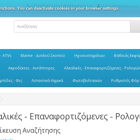
2351075613 shop@grkbatteries.gr
Ο Λογαριασμός μου
nctions. You can deactivate cookies in your browser settings.
 - ATVs
Marine - Διπλού Σκοπού
Ηχοσυστημάτων
Βαθειάς Εκφό
Ακροδέκτες - Αντάπτορες
Αλκαλικές - Επαναφορτιζόμενες - Ρολογιώ
μπίδες - Φις
Λιπαντικά-Χημικά
Φωτοβολταϊκών
Ρυθμιστές Φόρ
αλικές - Επαναφορτιζόμενες - Ρολο
δίκευση Αναζήτησης