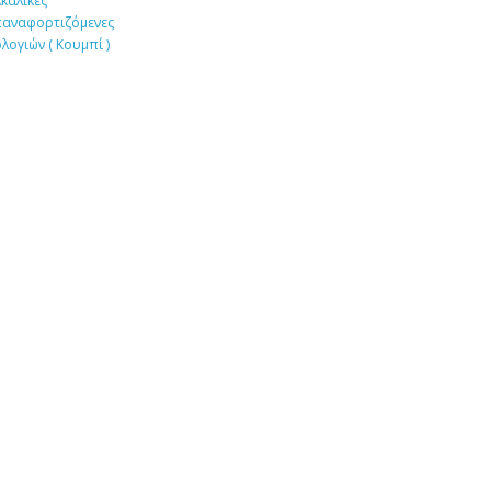
καλικές
παναφορτιζόμενες
λογιών ( Κουμπί )