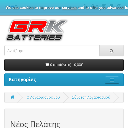
We use cookies to improve our
services
and to offer you advanced fu
0 προϊόν(τα) - 0,00€
Κατηγορίες
O Λογαριασμός μου
Σύνδεση Λογαριασμού
Νέος Πελάτης