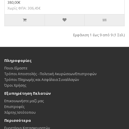
380,00€
Χωρίς ΦΠΑ: 306,45€
Εμφάνιση 1 έως 9 από 9 (1 Σελ.)
Πληροφορίες
Ποιοι Είμαστε
Τρόποι Αποστολής - Πολιτική Ακυρώσεων/Επιστροφών
Τρόποι Πληρωμής και Ασφάλεια Συναλλαγών
Όροι Χρήσης
Εξυπηρέτηση Πελατών
Επικοινωνήστε μαζί μας
Επιστροφές
Χάρτης Ιστότοπου
Περισσότερα
Ευρετήριο Κατασκευαστών