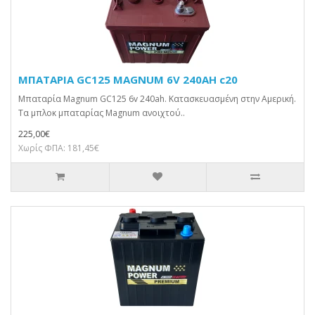
ΜΠΑΤΑΡΙΑ GC125 MAGNUM 6V 240AH c20
Μπαταρία Magnum GC125 6v 240ah. Κατασκευασμένη στην Αμερική.
Τα μπλοκ μπαταρίας Magnum ανοιχτού..
225,00€
Χωρίς ΦΠΑ: 181,45€