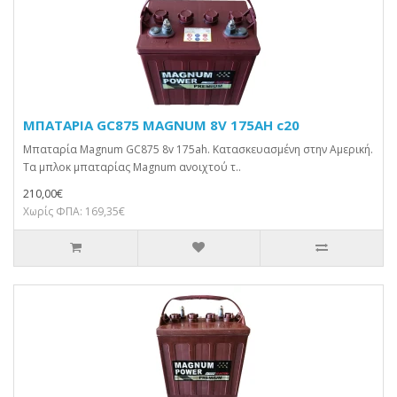
ΜΠΑΤΑΡΙΑ GC875 MAGNUM 8V 175AH c20
Μπαταρία Magnum GC875 8v 175ah. Κατασκευασμένη στην Αμερική.
Τα μπλοκ μπαταρίας Magnum ανοιχτού τ..
210,00€
Χωρίς ΦΠΑ: 169,35€