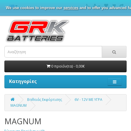
We use cookies to improve our
services
and to offer you advanced fu
0 προϊόν(τα) - 0,00€
Κατηγορίες
Βαθειάς Εκφόρτισης
6V - 12V ΜΕ ΥΓΡΑ
MAGNUM
MAGNUM