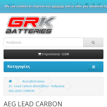
We use cookies to improve our
services
and to offer you advanced fu
0 προϊόν(τα) - 0,00€
Κατηγορίες
Φωτοβολταϊκών
2V - Lead Carbon (Μολύβδου - Άνθρακα)
AEG LEAD CARBON
AEG LEAD CARBON