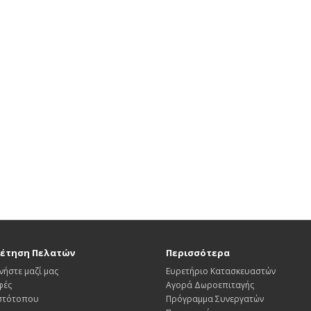
έτηση Πελατών
Περισσότερα
νήστε μαζί μας
Ευρετήριο Κατασκευαστών
φές
Αγορά Δωροεπιταγής
Ιστότοπου
Πρόγραμμα Συνεργατών