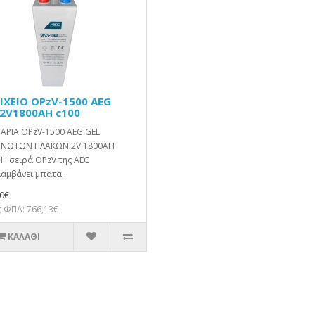
ΙΧΕΙΟ OPzV-1500 AEG
 2V1800AH c100
ΑΡΙΑ OPzV-1500 AEG GEL
ΝΩΤΩΝ ΠΛΑΚΩΝ 2V 1800AH
 Η σειρά OPzV της AEG
αμβάνει μπατα..
0€
 ΦΠΑ: 766,13€
ΚΑΛΆΘΙ