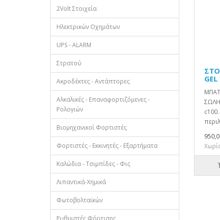
2Volt Στοιχεία
Ηλεκτρικών Οχημάτων
UPS - ALARM
Στρατού
ΣΤΟ
GEL
Ακροδέκτες - Αντάπτορες
ΜΠΑΤ
Αλκαλικές - Επαναφορτιζόμενες -
ΣΩΛΗ
Ρολογιών
c100.
περιλ
Βιομηχανικοί Φορτιστές
950,0
Φορτιστές - Εκκινητές - Εξαρτήματα
Χωρίς
Καλώδια - Τσιμπίδες - Φις
Λιπαντικά-Χημικά
Φωτοβολταϊκών
Ρυθμιστές Φόρτισης