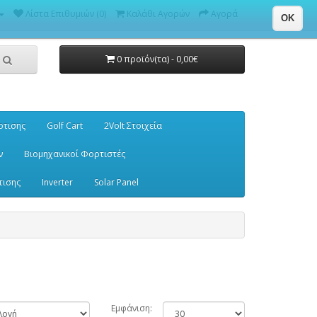
Λίστα Επιθυμιών (0)
Καλάθι Αγορών
Αγορά
OK
0 προϊόν(τα) - 0,00€
ρτισης
Golf Cart
2Volt Στοιχεία
ν
Βιομηχανικοί Φορτιστές
τισης
Inverter
Solar Panel
Εμφάνιση: