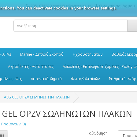
2351075613 shop@grkbatteries.gr
Ο Λογαριασμός μου
nctions. You can deactivate cookies in your browser settings.
 - ATVs
Marine - Διπλού Σκοπού
Ηχοσυστημάτων
Βαθειάς Εκφό
Ακροδέκτες - Αντάπτορες
Αλκαλικές - Επαναφορτιζόμενες - Ρολογιώ
μπίδες - Φις
Λιπαντικά-Χημικά
Φωτοβολταϊκών
Ρυθμιστές Φόρ
AEG GEL OPZV ΣΩΛΗΝΩΤΩΝ ΠΛΑΚΩΝ
 GEL OPZV ΣΩΛΗΝΩΤΩΝ ΠΛΑΚΩΝ
 Προϊόντων (0)
Ταξινόμηση: