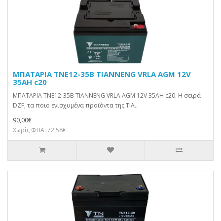
ΜΠΑΤΑΡΙΑ TNE12-35B TIANNENG VRLA AGM 12V
35AH c20
ΜΠΑΤΑΡΙΑ TNE12-35B TIANNENG VRLA AGM 12V 35AH c20. Η σειρά
DZF, τα ποιο ενισχυμένα προϊόντα της TIA..
90,00€
Χωρίς ΦΠΑ: 72,58€