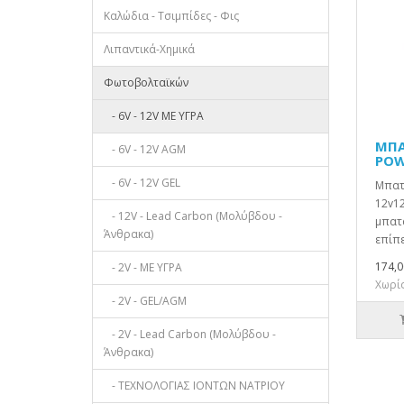
Καλώδια - Τσιμπίδες - Φις
Λιπαντικά-Χημικά
Φωτοβολταϊκών
- 6V - 12V ΜΕ ΥΓΡΑ
ΜΠΑ
- 6V - 12V AGM
POW
- 6V - 12V GEL
Μπατ
12v12
- 12V - Lead Carbon (Μολύβδου -
μπατ
Άνθρακα)
επίπε
174,0
- 2V - ΜΕ ΥΓΡΑ
Χωρίς
- 2V - GEL/AGM
- 2V - Lead Carbon (Μολύβδου -
Άνθρακα)
- ΤΕΧΝΟΛΟΓΙΑΣ ΙΟΝΤΩΝ ΝΑΤΡΙΟΥ