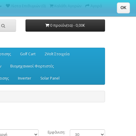
Λίστα Επιθυμιών (0)
Καλάθι Αγορών
Αγορά
OK
0 προϊόν(τα) - 0,00€
ρτισης
Golf Cart
2Volt Στοιχεία
ν
Βιομηχανικοί Φορτιστές
τισης
Inverter
Solar Panel
Εμφάνιση: