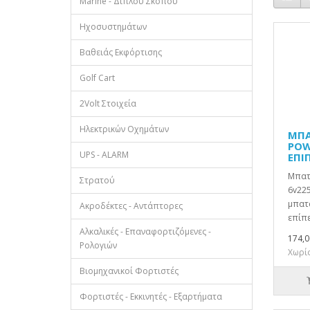
Marine - Διπλού Σκοπού
Ηχοσυστημάτων
Βαθειάς Εκφόρτισης
Golf Cart
2Volt Στοιχεία
Ηλεκτρικών Οχημάτων
ΜΠΑ
POW
UPS - ALARM
ΕΠΙ
Μπατ
Στρατού
6v225
μπατ
Ακροδέκτες - Αντάπτορες
επίπε
Αλκαλικές - Επαναφορτιζόμενες -
174,0
Ρολογιών
Χωρίς
Βιομηχανικοί Φορτιστές
Φορτιστές - Εκκινητές - Εξαρτήματα