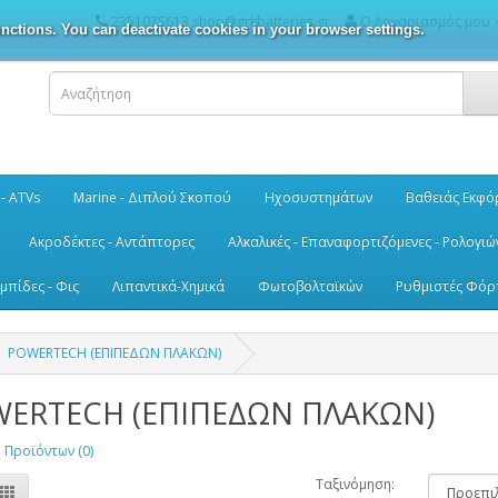
2351075613 shop@grkbatteries.gr
Ο Λογαριασμός μου
nctions. You can deactivate cookies in your browser settings.
 - ATVs
Marine - Διπλού Σκοπού
Ηχοσυστημάτων
Βαθειάς Εκφό
Ακροδέκτες - Αντάπτορες
Αλκαλικές - Επαναφορτιζόμενες - Ρολογιώ
μπίδες - Φις
Λιπαντικά-Χημικά
Φωτοβολταϊκών
Ρυθμιστές Φόρ
POWERTECH (ΕΠΙΠΕΔΩΝ ΠΛΑΚΩΝ)
ERTECH (ΕΠΙΠΕΔΩΝ ΠΛΑΚΩΝ)
 Προϊόντων (0)
Ταξινόμηση: