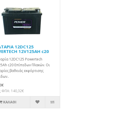
ΤΑΡΙΑ 12DC125
ERTECH 12V125AH c20
αρία 12DC125 Powertech
5Ah c20 Επίπεδων Πλακών. Οι
αρίες βαθειάς εκφόρτισης
δων..
0€
 ΦΠΑ: 140,32€
ΚΑΛΆΘΙ