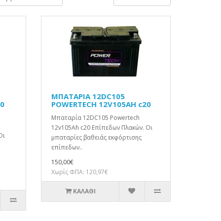
ΜΠΑΤΑΡΙΑ 12DC105
20
POWERTECH 12V105AH c20
Μπαταρία 12DC105 Powertech
12v105Ah c20 Επίπεδων Πλακών. Οι
Οι
μπαταρίες βαθειάς εκφόρτισης
επίπεδων..
150,00€
Χωρίς ΦΠΑ: 120,97€
ΚΑΛΆΘΙ