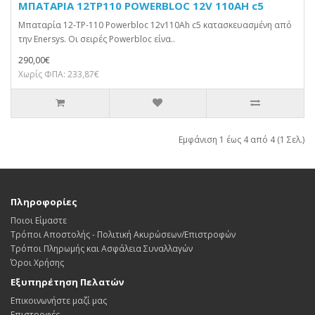
ΜΠΑΤΑΡΙΑ 12TP110 POWERBLOC 12V 110AH c5
Μπαταρία 12-TP-110 Powerbloc 12v110Ah c5 κατασκευασμένη από
την Enersys. Οι σειρές Powerbloc είνα..
290,00€
Χωρίς ΦΠΑ: 233,87€
Εμφάνιση 1 έως 4 από 4 (1 Σελ.)
Πληροφορίες
Ποιοι Είμαστε
Τρόποι Αποστολής - Πολιτική Ακυρώσεων/Επιστροφών
Τρόποι Πληρωμής και Ασφάλεια Συναλλαγών
Όροι Χρήσης
Εξυπηρέτηση Πελατών
Επικοινωνήστε μαζί μας
Επιστροφές