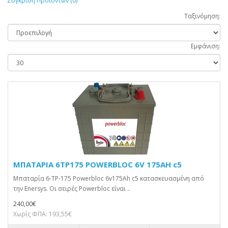
Σύγκριση Προϊόντων (0)
Ταξινόμηση:
Εμφάνιση:
ΜΠΑΤΑΡΙΑ 6TP175 POWERBLOC 6V 175AH c5
Μπαταρία 6-TP-175 Powerbloc 6v175Ah c5 κατασκευασμένη από
την Enersys. Οι σειρές Powerbloc είναι ..
240,00€
Χωρίς ΦΠΑ: 193,55€