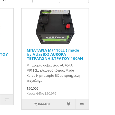
M
ΜΠΑΤΑΡΙΑ MF110LL ( made
ΑΤΟΥ
by AtlasBX) AURORA
ΤΕΤΡΑΓΩΝΗ ΣΤΡΑΤΟΥ 100AH
Μπαταρία ασβεστίου AURORA
MF110LL κλειστού τύπου, Made in
Korea Η μπαταρία BX με προηγμένη
τεχνολογ..
150,00€
Χωρίς ΦΠΑ: 120,97€
ΚΑΛΆΘΙ