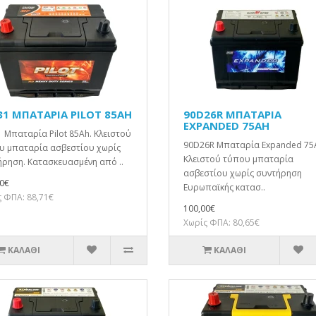
31 ΜΠΑΤΑΡΙΑ PILOT 85AH
90D26R ΜΠΑΤΑΡΙΑ
EXPANDED 75AH
 Μπαταρία Pilot 85Ah. Κλειστού
90D26R Μπαταρία Expanded 75
υ μπαταρία ασβεστίου χωρίς
Κλειστού τύπου μπαταρία
ρηση. Κατασκευασμένη από ..
ασβεστίου χωρίς συντήρηση
0€
Ευρωπαϊκής κατασ..
 ΦΠΑ: 88,71€
100,00€
Χωρίς ΦΠΑ: 80,65€
ΚΑΛΆΘΙ
ΚΑΛΆΘΙ