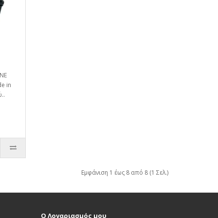
INE
e in
..
Εμφάνιση 1 έως 8 από 8 (1 Σελ.)
Ο Λογαριασμός μου