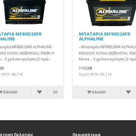
ΤΑΡΙΑ MF80D26FR
ΜΠΑΤΑΡΙΑ MF90D26FR
HALINE
ALPHALINE
αταρία MF80D26FR ALPHALINE
- Μπαταρία MF90D26FR ALPHAL
τού τύπου ασβεστίου, Made in
κλειστού τύπου ασβεστίου, Mad
. - 3 χρόνια εγγύηση (2 πρώ..
Korea. - 3 χρόνια εγγύηση (2 πρώ
0€
110,00€
 ΦΠΑ: 88,71€
Χωρίς ΦΠΑ: 88,71€
ΚΑΛΆΘΙ
ΚΑΛΆΘΙ
έτηση Πελατών
Περισσότερα