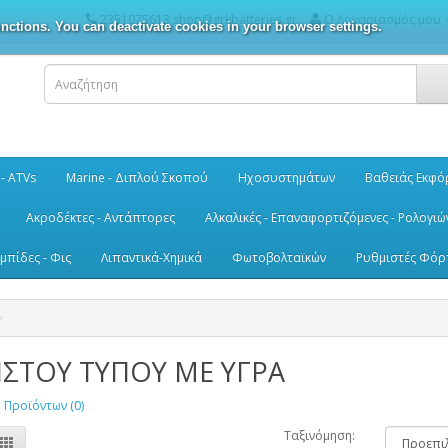
2351075613 shop@grkbatteries.gr
Ο Λογαριασμός μου
nctions. You can deactivate cookies in your browser settings.
 - ATVs
Marine - Διπλού Σκοπού
Ηχοσυστημάτων
Βαθειάς Εκφό
Ακροδέκτες - Αντάπτορες
Αλκαλικές - Επαναφορτιζόμενες - Ρολογιώ
μπίδες - Φις
Λιπαντικά-Χημικά
Φωτοβολταϊκών
Ρυθμιστές Φόρ
ΙΣΤΟΥ ΤΥΠΟΥ ΜΕ ΥΓΡΑ
 Προϊόντων (0)
Ταξινόμηση: