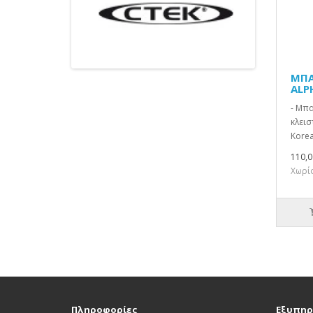
ΜΠΑ
ALP
- Μπ
κλεισ
Korea
110,0
Χωρίς
Πληροφορίες
Εξυπηρ