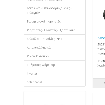
Αλκαλικές - Επαναφορτιζόμενες -
Ρολογιών
Βιομηχανικοί Φορτιστές
Φορτιστές - Εκκινητές - Εξαρτήματα
585
Καλώδια - Τσιμπίδες - Φις
58531
Λιπαντικά-Χημικά
τύπο
συντή
Φωτοβολταϊκών
110,0
Ρυθμιστές Φόρτισης
Χωρίς
Inverter
Solar Panel