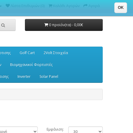
Λίστα Επιθυμιών (0)
Καλάθι Αγορών
Αγορά
OK
0 προϊόν(τα) - 0,00€
ρτισης
Golf Cart
2Volt Στοιχεία
ν
Βιομηχανικοί Φορτιστές
τισης
Inverter
Solar Panel
Εμφάνιση: