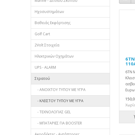
Marine - Διπλού Σκοπού
Ηχοσυστημάτων
Βαθειάς Εκφόρτισης
Golf Cart
2Volt Στοιχεία
Ηλεκτρικών Οχημάτων
6TN
110
UPS - ALARM
6TN 
Κλει
Στρατού
ασβε
- ΑΝΟΙΧΤΟΥ ΤΥΠΟΥ ΜΕ ΥΓΡΑ
Ευρωπ
150,0
- ΚΛΕΙΣΤΟΥ ΤΥΠΟΥ ΜΕ ΥΓΡΑ
Χωρίς
- ΤΕΧΝΟΛΟΓΙΑΣ GEL
- ΜΠΑΤΑΡΙΕΣ ΓΙΑ BOOSTER
Ακροδέκτες - Αντάπτορες