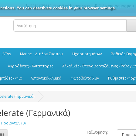
2351075613 shop@grkbatteries.gr
Ο Λογαριασμός μου
nctions. You can deactivate cookies in your browser settings.
 - ATVs
Marine - Διπλού Σκοπού
Ηχοσυστημάτων
Βαθειάς Εκφό
Ακροδέκτες - Αντάπτορες
Αλκαλικές - Επαναφορτιζόμενες - Ρολογιώ
μπίδες - Φις
Λιπαντικά-Χημικά
Φωτοβολταϊκών
Ρυθμιστές Φόρ
celerate (Γερμανικά)
lerate (Γερμανικά)
 Προϊόντων (0)
Ταξινόμηση: