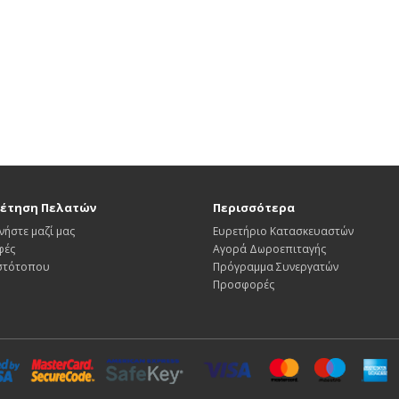
έτηση Πελατών
Περισσότερα
νήστε μαζί μας
Ευρετήριο Κατασκευαστών
φές
Αγορά Δωροεπιταγής
Ιστότοπου
Πρόγραμμα Συνεργατών
Προσφορές