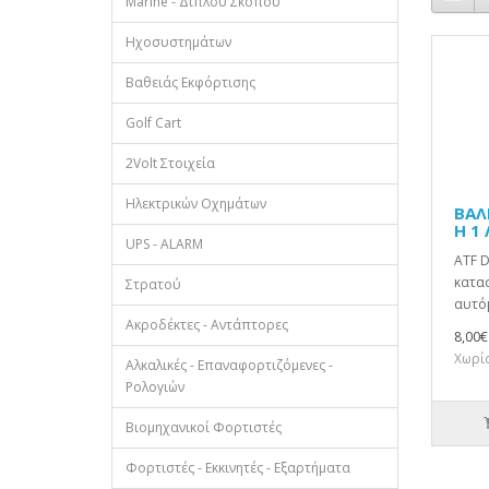
Marine - Διπλού Σκοπού
Ηχοσυστημάτων
Βαθειάς Εκφόρτισης
Golf Cart
2Volt Στοιχεία
Ηλεκτρικών Οχημάτων
ΒΑΛ
H 1
UPS - ALARM
ATF D
κατασ
Στρατού
αυτόμ
Ακροδέκτες - Αντάπτορες
8,00€
Χωρίς
Αλκαλικές - Επαναφορτιζόμενες -
Ρολογιών
Βιομηχανικοί Φορτιστές
Φορτιστές - Εκκινητές - Εξαρτήματα