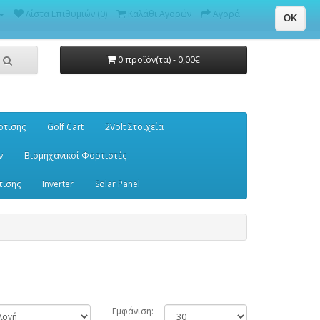
Λίστα Επιθυμιών (0)
Καλάθι Αγορών
Αγορά
OK
0 προϊόν(τα) - 0,00€
ρτισης
Golf Cart
2Volt Στοιχεία
ν
Βιομηχανικοί Φορτιστές
τισης
Inverter
Solar Panel
Εμφάνιση: