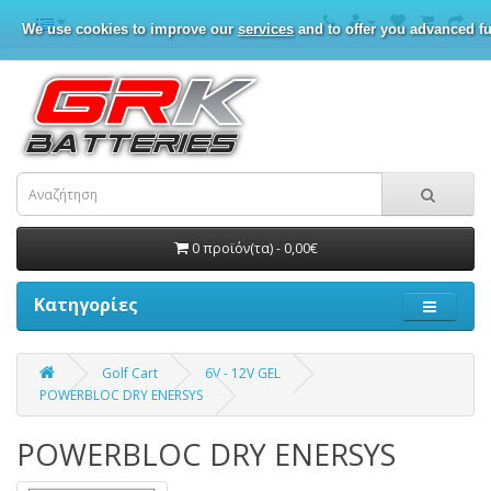
We use cookies to improve our
services
and to offer you advanced fu
0 προϊόν(τα) - 0,00€
Κατηγορίες
Golf Cart
6V - 12V GEL
POWERBLOC DRY ENERSYS
POWERBLOC DRY ENERSYS