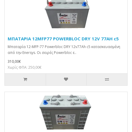
ΜΠΑΤΑΡΙΑ 12MFP77 POWERBLOC DRY 12V 77AH c5
Μπαταρία 12-MFP-77 Powerbloc DRY 12v77Ah c5 κατασκευασμένη
από την Enersys. Οι σειρές Powerbloc ε..
310,00€
Χωρίς ΦΠΑ: 250,00€