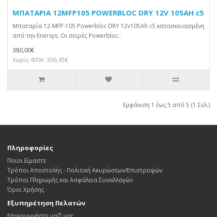
ΜΠΑΤΑΡΙΑ 12MFP105 POWERBLOC DRY 12V 105AH c5
Μπαταρία 12-MFP-105 Powerbloc DRY 12v105Ah c5 κατασκευασμένη
από την Enersys. Οι σειρές Powerbloc..
380,00€
Χωρίς ΦΠΑ: 306,45€
Εμφάνιση 1 έως 5 από 5 (1 Σελ.)
Πληροφορίες
Ποιοι Είμαστε
Τρόποι Αποστολής - Πολιτική Ακυρώσεων/Επιστροφών
Τρόποι Πληρωμής και Ασφάλεια Συναλλαγών
Όροι Χρήσης
Εξυπηρέτηση Πελατών
Επικοινωνήστε μαζί μας