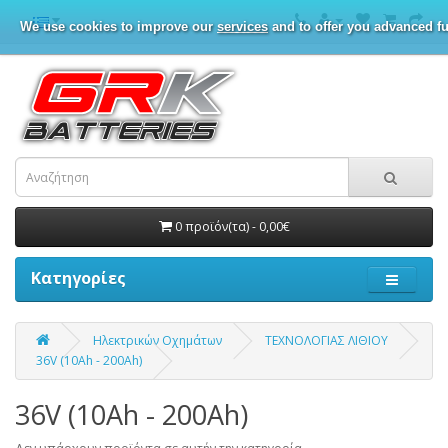
We use cookies to improve our
services
and to offer you advanced fu
0 προϊόν(τα) - 0,00€
Κατηγορίες
Ηλεκτρικών Οχημάτων
ΤΕΧΝΟΛΟΓΙΑΣ ΛΙΘΙΟΥ
36V (10Ah - 200Ah)
36V (10Ah - 200Ah)