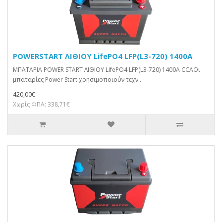
POWERSTART ΛΙΘΙΟΥ LifePO4 LFP(L3-720) 1400A
ΜΠΑΤΑΡΙΑ POWER START ΛΙΘΙΟΥ LifePO4 LFP(L3-720) 1400A CCAΟι
μπαταρίες Power Start χρησιμοποιούν τεχν..
420,00€
Χωρίς ΦΠΑ: 338,71€