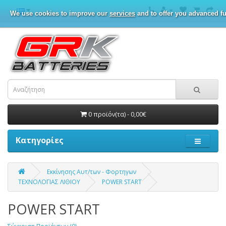
We use cookies to improve our
services
and to offer you advanced fu
0 προϊόν(τα) - 0,00€
Κατηγορίες
Εκκίνησης Αυτ/των - Φορτηγων
ΤΕΧΝΟΛΟΓΙΑΣ ΛΙΘΙΟΥ
POWER START
POWER START