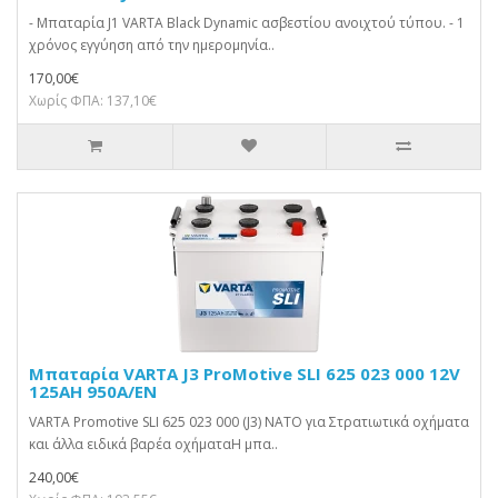
- Μπαταρία J1 VARTA Black Dynamic ασβεστίου ανοιχτού τύπου. - 1
χρόνος εγγύηση από την ημερομηνία..
170,00€
Χωρίς ΦΠΑ: 137,10€
Μπαταρία VARTA J3 ProMotive SLI 625 023 000 12V
125AH 950A/EN
VARTA Promotive SLI 625 023 000 (J3) ΝΑΤΟ για Στρατιωτικά οχήματα
και άλλα ειδικά βαρέα οχήματαΗ μπα..
240,00€