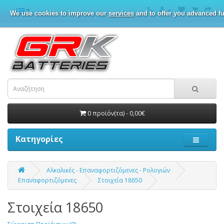
We use cookies to improve our
services
and to offer you advanced fu
0 προϊόν(τα) - 0,00€
Κατηγορίες
Αλκαλικές - Επαναφορτιζόμενες - Ρολογιών
Επαναφορτιζόμενες
Στοιχεία 18650
Στοιχεία 18650