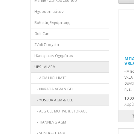
Marine - Διπλού Σκοπού
Ηχοσυστημάτων
Βαθειάς Εκφόρτισης
Golf Cart
2Volt Στοιχεία
Ηλεκτρικών Οχημάτων
ΜΠΑ
VRL
UPS - ALARM
- Μπα
VRLA 
- AGM HIGH RATE
συντή
- NARADA AGM & GEL
ημε..
10,00
- YUSUBA AGM & GEL
Χωρίς
- AEG GEL MOTIVE & STORAGE
- TIANNENG AGM
- SUNLIGHT AGM