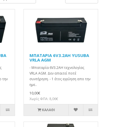
UBA
ΜΠΑΤΑΡΙΑ 6V3.2AH YUSUBA
VRLA AGM
ς
- Μπαταρία 6V3.2AH τεχνολογίας
VRLA AGM. Δεν απαιτεί ποτέ
ο την
συντήρηση. - 1 έτος εγγύηση απο την
ημε..
10,00€
Χωρίς ΦΠΑ: 8,06€
ΚΑΛΆΘΙ