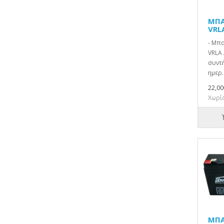
ΜΠΑ
VRL
- Μπ
VRLA 
συντή
ημερ.
22,00
Χωρίς
ΜΠΑ