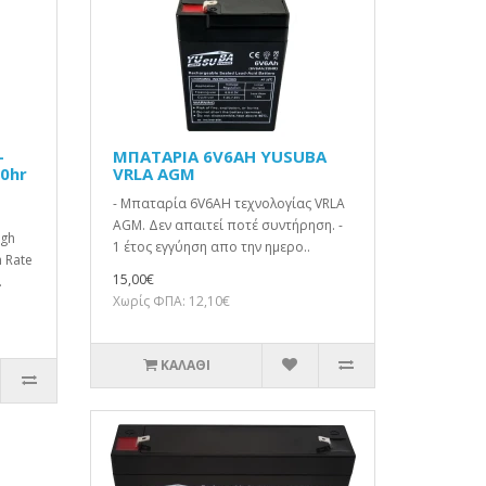
-
ΜΠΑΤΑΡΙΑ 6V6AH YUSUBA
0hr
VRLA AGM
- Μπαταρία 6V6AH τεχνολογίας VRLA
AGM. Δεν απαιτεί ποτέ συντήρηση. -
igh
1 έτος εγγύηση απο την ημερο..
 Rate
15,00€
.
Χωρίς ΦΠΑ: 12,10€
ΚΑΛΆΘΙ