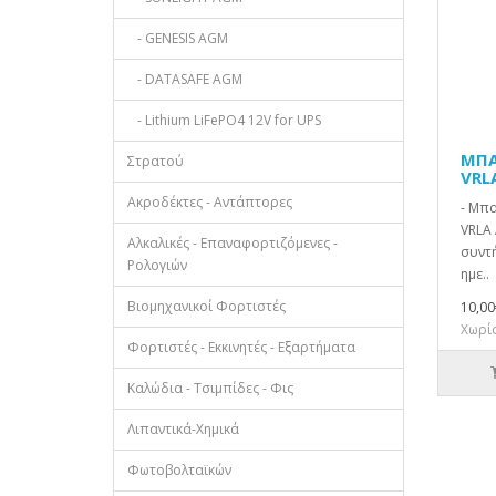
- GENESIS AGM
- DATASAFE AGM
- Lithium LiFePO4 12V for UPS
ΜΠΑ
Στρατού
VRL
Ακροδέκτες - Αντάπτορες
- Μπα
VRLA 
Αλκαλικές - Επαναφορτιζόμενες -
συντή
Ρολογιών
ημε..
Βιομηχανικοί Φορτιστές
10,00
Χωρίς
Φορτιστές - Εκκινητές - Εξαρτήματα
Καλώδια - Τσιμπίδες - Φις
Λιπαντικά-Χημικά
Φωτοβολταϊκών