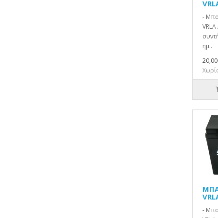
VRL
- Μπα
VRLA 
συντή
ημ..
20,00
Χωρίς
ΜΠΑ
VRL
- Μπ