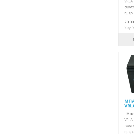
VRLA 
συντή
ημερ.
20,00
Χωρίς
ΜΠΑ
VRL
- Μπ
VRLA 
συντή
ημερ.