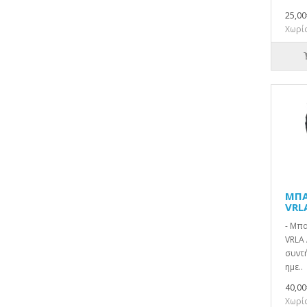
25,00
Χωρίς
ΜΠΑ
VRL
- Μπ
VRLA 
συντή
ημε..
40,00
Χωρίς