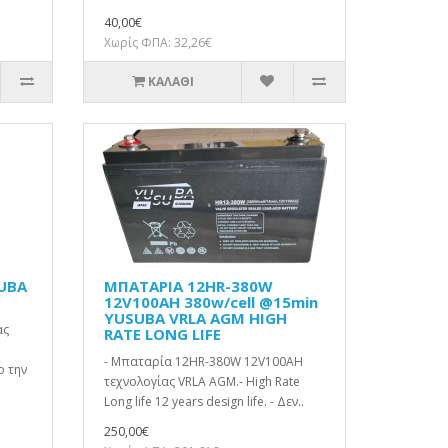
40,00€
Χωρίς ΦΠΑ: 32,26€
ΚΑΛΆΘΙ
UBA
ΜΠΑΤΑΡΙΑ 12HR-380W
12V100AH 380w/cell @15min
YUSUBA VRLA AGM HIGH
ας
RATE LONG LIFE
- Μπαταρία 12HR-380W 12V100AH
ο την
τεχνολογίας VRLA AGM.- High Rate
Long life 12 years design life. - Δεν..
250,00€