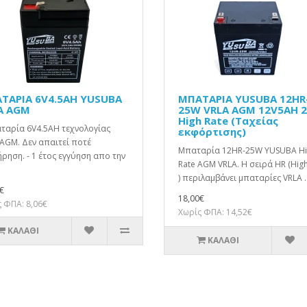
ΤΑΡΙΑ 6V4.5AH YUSUBA
ΜΠΑΤΑΡΙΑ YUSUBA 12HR
A AGM
25W VRLA AGM 12V5AH 2
High Rate (Ταχείας
ταρία 6V4.5AH τεχνολογίας
εκφόρτισης)
AGM. Δεν απαιτεί ποτέ
Μπαταρία 12HR-25W YUSUBA H
ρηση. - 1 έτος εγγύηση απο την
Rate AGM VRLA. Η σειρά HR (High
) περιλαμβάνει μπαταρίες VRLA .
€
18,00€
 ΦΠΑ: 8,06€
Χωρίς ΦΠΑ: 14,52€
ΚΑΛΆΘΙ
ΚΑΛΆΘΙ