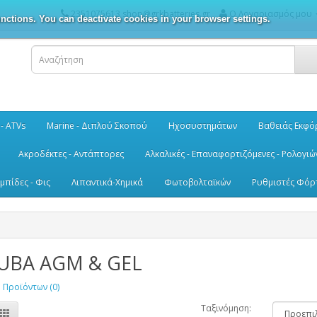
2351075613 shop@grkbatteries.gr
Ο Λογαριασμός μου
nctions. You can deactivate cookies in your browser settings.
 - ATVs
Marine - Διπλού Σκοπού
Ηχοσυστημάτων
Βαθειάς Εκφό
Ακροδέκτες - Αντάπτορες
Αλκαλικές - Επαναφορτιζόμενες - Ρολογιώ
μπίδες - Φις
Λιπαντικά-Χημικά
Φωτοβολταϊκών
Ρυθμιστές Φόρ
UBA AGM & GEL
 Προϊόντων (0)
Ταξινόμηση: