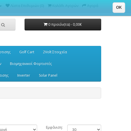
Λίστα Επιθυμιών (0)
Καλάθι Αγορών
Αγορά
OK
0 προϊόν(τα) - 0,00€
ρτισης
Golf Cart
2Volt Στοιχεία
ν
Βιομηχανικοί Φορτιστές
τισης
Inverter
Solar Panel
Εμφάνιση: