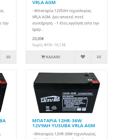
VRLA AGM
ας
- Μπαταρία 12V5AH τεχνολογίας
VRLA AGM. Δεν απαιτεί ποτέ
ο την
συντήρηση. - 1 έτος εγγύηση απο την
ημερ..
20,00€
Χωρίς ΦΠΑ: 16,13€
ΚΑΛΆΘΙ
BA
ΜΠΑΤΑΡΙΑ 12HR-36W
12V9AH YUSUBA VRLA AGM
ς
- Μπαταρία 12HR-36W τεχνολογίας