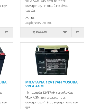
VRLA AGM. Δεν απαιτεί ποτέ
ο την
συντήρηση. - Η σειρά HR είναι
ταχεία..
25,00€
Χωρίς ΦΠΑ: 20,16€
ΚΑΛΆΘΙ
UBA
ΜΠΑΤΑΡΙΑ 12V17AH YUSUBA
VRLA AGM
ας
- Μπαταρία 12V17AH τεχνολογίας
VRLA AGM. Δεν απαιτεί ποτέ
ο την
συντήρηση. - 1 έτος εγγύηση απο την
ημε..