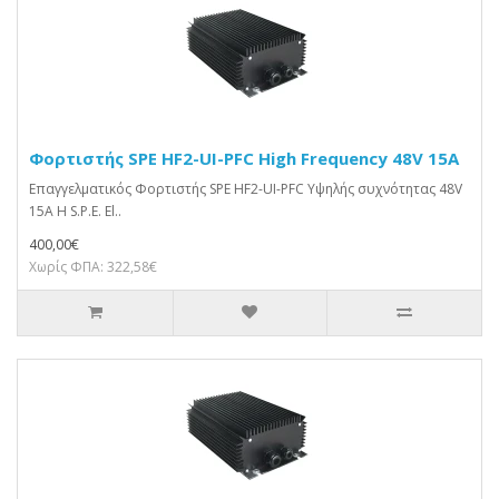
Φορτιστής SPE HF2-UI-PFC High Frequency 48V 15A
Επαγγελματικός Φορτιστής SPE HF2-UI-PFC Υψηλής συχνότητας 48V
15A Η S.P.E. El..
400,00€
Χωρίς ΦΠΑ: 322,58€