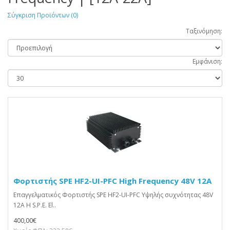
Σύγκριση Προϊόντων (0)
Ταξινόμηση:
Εμφάνιση:
Φορτιστής SPE HF2-UI-PFC High Frequency 48V 12A
Επαγγελματικός Φορτιστής SPE HF2-UI-PFC Υψηλής συχνότητας 48V
12A Η S.P.E. El..
400,00€