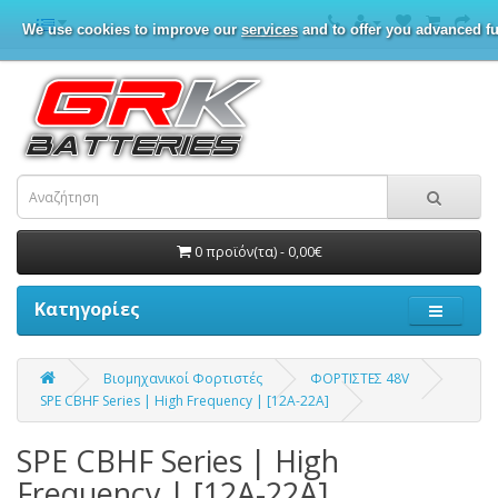
We use cookies to improve our
services
and to offer you advanced fu
0 προϊόν(τα) - 0,00€
Κατηγορίες
Βιομηχανικοί Φορτιστές
ΦΟΡΤΙΣΤΕΣ 48V
SPE CBHF Series | High Frequency | [12A-22A]
SPE CBHF Series | High
Frequency | [12A-22A]