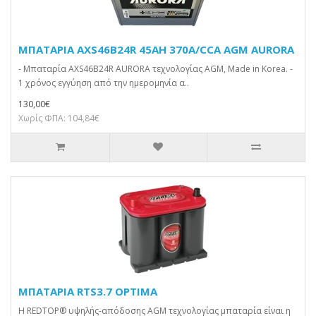
ΜΠΑΤΑΡΙΑ AXS46B24R 45AH 370A/CCA AGM AURORA
- Μπαταρία AXS46B24R AURORA τεχνολογίας AGM, Made in Korea. -
1 χρόνος εγγύηση από την ημερομηνία α..
130,00€
Χωρίς ΦΠΑ: 104,84€
ΜΠΑΤΑΡΙΑ RTS3.7 OPTIMA
Η REDTOP® υψηλής-απόδοσης AGM τεχνολογίας μπαταρία είναι η