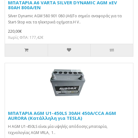
ΜΠΑΤΑΡΙΑ A6 VARTA SILVER DYNAMIC AGM xEV
80AH 800A/EN
Silver Dynamic AGM 580 901 080 (A6)Το σημείο αναφοράς για τα
Start-Stop και τα ηλεκτρικά οχήματα.Η V..
220,00€
Χωρίς ΦΠΑ: 177,42€
ΜΠΑΤΑΡΙΑ AGM U1-450LS 30AH 450A/CCA AGM
AURORA (Κατάλληλη για TESLA)
Η AGM U1-450LS είναι μία υψηλής απόδοσης μπαταρία,
τεχνολογίας AGM VRLA, 1..