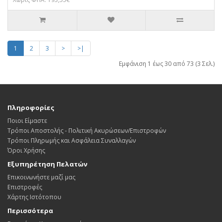
1
2
3
>
>|
Εμφάνιση 1 έως 30 από 73 (3 Σελ.)
Πληροφορίες
Ποιοι Είμαστε
Τρόποι Αποστολής - Πολιτική Ακυρώσεων/Επιστροφών
Τρόποι Πληρωμής και Ασφάλεια Συναλλαγών
Όροι Χρήσης
Εξυπηρέτηση Πελατών
Επικοινωνήστε μαζί μας
Επιστροφές
Χάρτης Ιστότοπου
Περισσότερα