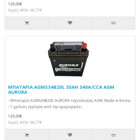
120,00€
Χωρίς ΦΠΑ: 96,77€
ΜΠΑΤΑΡΙΑ AGMS34B20L 35AH 340A/CCA AGM
AURORA
- Μπαταρία AGMS34B20L AURORA τεχνολογίας AGM, Made in Korea.
- 1 χρόνος εγγύηση από την ημερομηνία ..
120,00€
Χωρίς ΦΠΑ: 96,77€