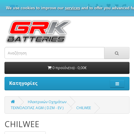
We use cookies to improve our
services
and to offer you advanced fu
0 προϊόν(τα) - 0,00€
Κατηγορίες
Ηλεκτρικών Οχημάτων
ΤΕΧΝΟΛΟΓΙΑΣ AGM ( DZM - EV )
CHILWEE
CHILWEE