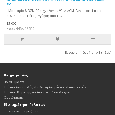
c2
- Μπαταρία 8-DZM-20 τεχνολογίας VRLA AGM. Δεν απαιτεί ποτέ
συντήρηση. - 1 έτος εγγύηση απο τη..
85,00€
Χωρίς ΦΠΑ: 68,55€
Εμφάνιση 1 έως 1 από 1 (1 Σελ.)
Πληροφορίες
Ποιοι Είμαστε
Τρόποι Αποστολής - Πολιτική Ακυρώσεων/Επιστροφών
Τρόποι Πληρωμής και Ασφάλεια Συναλλαγών
Όροι Χρήσης
Εξυπηρέτηση Πελατών
Επικοινωνήστε μαζί μας