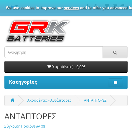
We use cookies to improve our
services
and to offer you advanced fu
0 προϊόν(τα) - 0,00€
Κατηγορίες
Ακροδέκτες - Αντάπτορες
ΑΝΤΑΠΤΟΡΕΣ
ΑΝΤΑΠΤΟΡΕΣ
Σύγκριση Προϊόντων (0)