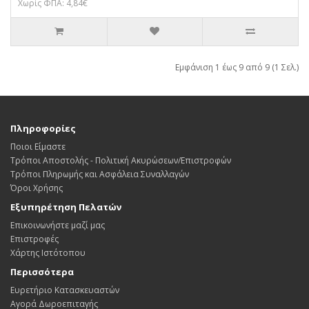
Χωρίς ΦΠΑ: 4,84€
Εμφάνιση 1 έως 9 από 9 (1 Σελ.)
Πληροφορίες
Ποιοι Είμαστε
Τρόποι Αποστολής - Πολιτική Ακυρώσεων/Επιστροφών
Τρόποι Πληρωμής και Ασφάλεια Συναλλαγών
Όροι Χρήσης
Εξυπηρέτηση Πελατών
Επικοινωνήστε μαζί μας
Επιστροφές
Χάρτης Ιστότοπου
Περισσότερα
Ευρετήριο Κατασκευαστών
Αγορά Δωροεπιταγής