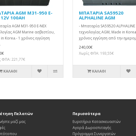
ΤΑΡΙΑ AGM M31-950 E-
ΜΠΑΤΑΡΙΑ SA59520
 12V 100AH
ALPHALINE AGM
αταρία AGM M31-950 E-NEX
- Μπαταρία SA59520 ALPHALINE
λογίας AGM Marine ασβεστίου,
τεχνολογίας AGM, Made in Korea.
in Korea.- 1 χρόνος εγγύηση
χρόνος εγγύηση από την ημερομ
.
240,00€
0€
Χωρίς ΦΠΑ: 193,55€
 ΦΠΑ: 221,77€
ΚΑΛΆΘΙ
ΚΑΛΆΘΙ
έτηση Πελατών
Περισσότερα
νήστε μαζί μας
Ευρετήριο Κατασκευαστών
φές
Αγορά Δωροεπιταγής
Ιστότοπου
Πρόγραμμα Συνεργατών