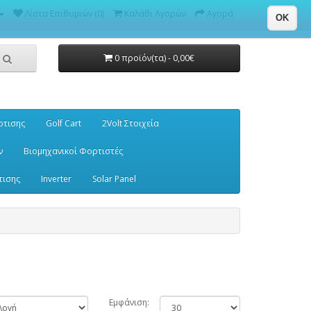
Λίστα Επιθυμιών (0)
Καλάθι Αγορών
Αγορά
OK
0 προϊόν(τα) - 0,00€
ρτισης
Golf Cart
2Volt Στοιχεία
ν
Βιομηχανικοί Φορτιστές
τισης
Inverter
Solar Panel
Εμφάνιση: