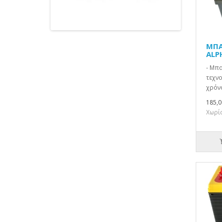
ΜΠΑ
ALP
- Μπ
τεχνο
χρόνο
185,0
Χωρίς