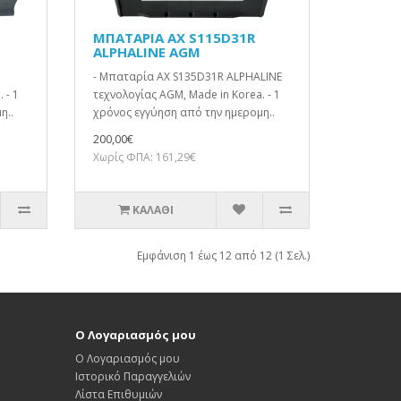
ΜΠΑΤΑΡΙΑ AX S115D31R
ALPHALINE AGM
- Μπαταρία AX S135D31R ALPHALINE
 - 1
τεχνολογίας AGM, Made in Korea. - 1
η..
χρόνος εγγύηση από την ημερομη..
200,00€
Χωρίς ΦΠΑ: 161,29€
ΚΑΛΆΘΙ
Εμφάνιση 1 έως 12 από 12 (1 Σελ.)
Ο Λογαριασμός μου
Ο Λογαριασμός μου
Ιστορικό Παραγγελιών
Λίστα Επιθυμιών