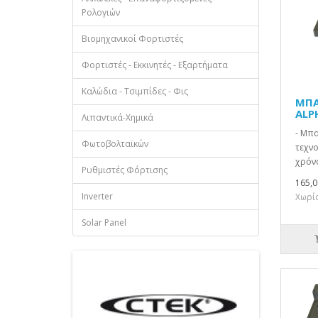
Ρολογιών
Βιομηχανικοί Φορτιστές
Φορτιστές - Εκκινητές - Εξαρτήματα
Καλώδια - Τσιμπίδες - Φις
ΜΠΑ
ALP
Λιπαντικά-Χημικά
- Μπ
Φωτοβολταϊκών
τεχνο
χρόνο
Ρυθμιστές Φόρτισης
165,0
Inverter
Χωρίς
Solar Panel