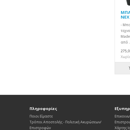
ΜΠΑ
NEX
- Μπ
τεχνο
Made 
από .
275,0
Χωρίς
Πληροφορίες
Εξυπηρ
Ποιοι Είμαστε
Επικοινω
Τρόποι Αποστολής - Πολιτική Ακυρώσεων/
Επιστρο
Επιστροφών
Χάρτης 