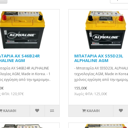
ΤΑΡΙΑ AX S46B24R
ΜΠΑΤΑΡΙΑ AX S55D23L
HALINE AGM
ALPHALINE AGM
αταρία AX S46B24R ALPHALINE
- Μπαταρία AX S55D23L ALPHAL
λογίας AGM, Made in Korea. - 1
τεχνολογίας AGM, Made in Korea.
ς εγγύηση από την ημερομην..
χρόνος εγγύηση από την ημερομ
0€
155,00€
 ΦΠΑ: 120,97€
Χωρίς ΦΠΑ: 125,00€
ΚΑΛΆΘΙ
ΚΑΛΆΘΙ