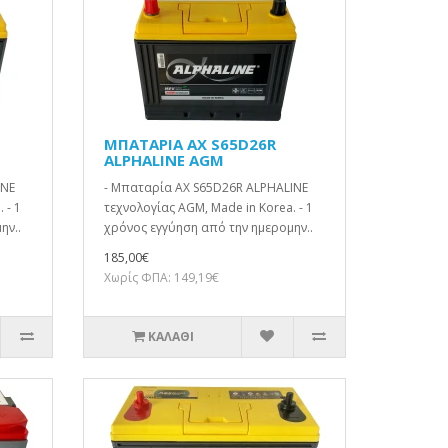
ΜΠΑΤΑΡΙΑ AX S65D26R
ALPHALINE AGM
INE
- Μπαταρία AX S65D26R ALPHALINE
 - 1
τεχνολογίας AGM, Made in Korea. - 1
ην..
χρόνος εγγύηση από την ημερομην..
185,00€
Χωρίς ΦΠΑ: 149,19€
ΚΑΛΆΘΙ