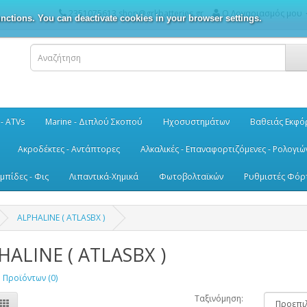
2351075613 shop@grkbatteries.gr
Ο Λογαριασμός μου
nctions. You can deactivate cookies in your browser settings.
 - ATVs
Marine - Διπλού Σκοπού
Ηχοσυστημάτων
Βαθειάς Εκφό
Ακροδέκτες - Αντάπτορες
Αλκαλικές - Επαναφορτιζόμενες - Ρολογιώ
μπίδες - Φις
Λιπαντικά-Χημικά
Φωτοβολταϊκών
Ρυθμιστές Φόρ
ALPHALINE ( ATLASBX )
HALINE ( ATLASBX )
 Προϊόντων (0)
Ταξινόμηση: