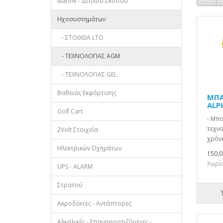
Marine - Διπλού Σκοπού
Ηχοσυστημάτων
- ΣΤΟΙΧΕΙΑ LTO
- ΤΕΧΝΟΛΟΓΙΑΣ AGM
- ΤΕΧΝΟΛΟΓΙΑΣ GEL
Βαθειάς Εκφόρτισης
ΜΠΑ
ALP
Golf Cart
- Μπ
τεχνο
2Volt Στοιχεία
χρόνο
Ηλεκτρικών Οχημάτων
150,0
Χωρίς
UPS - ALARM
Στρατού
Ακροδέκτες - Αντάπτορες
Αλκαλικές - Επαναφορτιζόμενες -