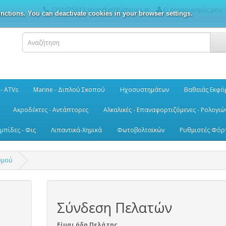
2351075613 shop@grkbatteries.gr
Ο Λογαριασμός μου
nctions. You can deactivate cookies in your browser settings.
 - ATVs
Marine - Διπλού Σκοπού
Ηχοσυστημάτων
Βαθειάς Εκφό
Ακροδέκτες - Αντάπτορες
Αλκαλικές - Επαναφορτιζόμενες - Ρολογιώ
μπίδες - Φις
Λιπαντικά-Χημικά
Φωτοβολταϊκών
Ρυθμιστές Φόρ
σμού
Σύνδεση Πελατών
Είμαι ήδη Πελάτης