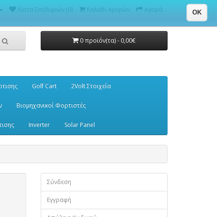
Λίστα Επιθυμιών (0)
Καλάθι Αγορών
Αγορά
OK
0 προϊόν(τα) - 0,00€
ρτισης
Golf Cart
2Volt Στοιχεία
ν
Βιομηχανικοί Φορτιστές
τισης
Inverter
Solar Panel
Σύνδεση
Εγγραφή