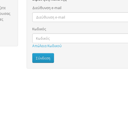
ζετε
Διεύθυνση e-mail
χουσας
ες
Κωδικός
Απώλεια Κωδικού