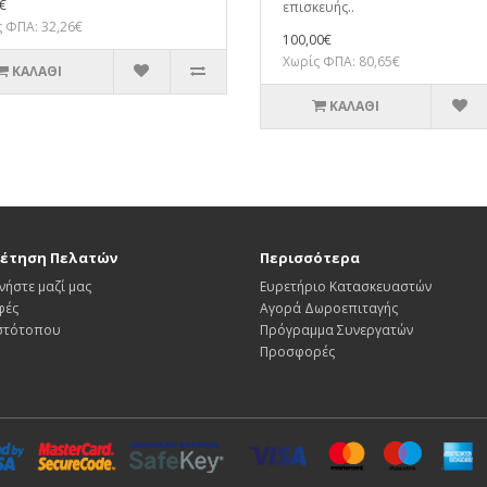
€
επισκευής..
 ΦΠΑ: 32,26€
100,00€
Χωρίς ΦΠΑ: 80,65€
ΚΑΛΆΘΙ
ΚΑΛΆΘΙ
έτηση Πελατών
Περισσότερα
νήστε μαζί μας
Ευρετήριο Κατασκευαστών
φές
Αγορά Δωροεπιταγής
Ιστότοπου
Πρόγραμμα Συνεργατών
Προσφορές