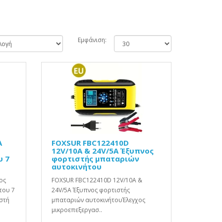
Εμφάνιση:
A
FOXSUR FBC122410D
12V/10A & 24V/5A Έξυπνος
υ 7
φορτιστής μπαταριών
αυτοκινήτου
ος
FOXSUR FBC122410D 12V/10A &
του 7
24V/5A Έξυπνος φορτιστής
στή
μπαταριών αυτοκινήτουΈλεγχος
μικροεπεξεργασ..