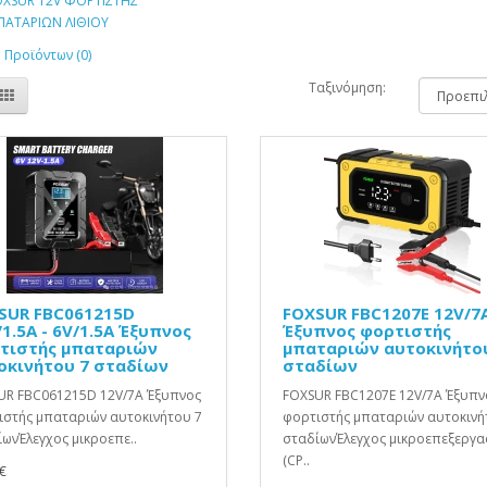
OXSUR 12V ΦΟΡΤΙΣΤΗΣ
ΠΑΤΑΡΙΩΝ ΛΙΘΙΟΥ
 Προϊόντων (0)
Ταξινόμηση:
SUR FBC061215D
FOXSUR FBC1207E 12V/7
1.5A - 6V/1.5A Έξυπνος
Έξυπνος φορτιστής
τιστής μπαταριών
μπαταριών αυτοκινήτο
οκινήτου 7 σταδίων
σταδίων
UR FBC061215D 12V/7A Έξυπνος
FOXSUR FBC1207E 12V/7A Έξυπν
ιστής μπαταριών αυτοκινήτου 7
φορτιστής μπαταριών αυτοκινή
ωνΈλεγχος μικροεπε..
σταδίωνΈλεγχος μικροεπεξεργα
(CP..
€