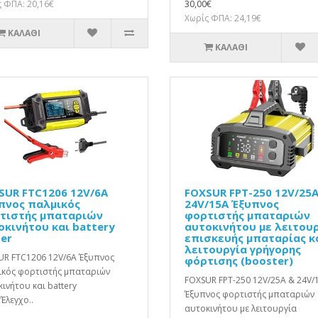
 ΦΠΑ: 20,16€
30,00€
Χωρίς ΦΠΑ: 24,19€
ΚΑΛΆΘΙ
ΚΑΛΆΘΙ
SUR FTC1206 12V/6A
FOXSUR FPT-250 12V/25A
πνος παλμικός
24V/15A Έξυπνος
τιστής μπαταριών
φορτιστής μπαταριών
οκινήτου και battery
αυτοκινήτου με λειτου
ter
επισκευής μπαταρίας κ
λειτουργία γρήγορης
UR FTC1206 12V/6A Έξυπνος
φόρτισης (booster)
ικός φορτιστής μπαταριών
FOXSUR FPT-250 12V/25A & 24V/
ινήτου και battery
Έξυπνος φορτιστής μπαταριών
rΈλεγχο..
αυτοκινήτου με λειτουργία