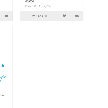
40,00€
Χωρίς ΦΠΑ: 32,26€
ΚΑΛΆΘΙ
 &
ργία
αι
15A