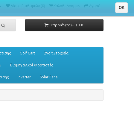
Λίστα Επιθυμιών (0)
Καλάθι Αγορών
Αγορά
OK
0 προϊόν(τα) - 0,00€
ρτισης
Golf Cart
2Volt Στοιχεία
ν
Βιομηχανικοί Φορτιστές
τισης
Inverter
Solar Panel