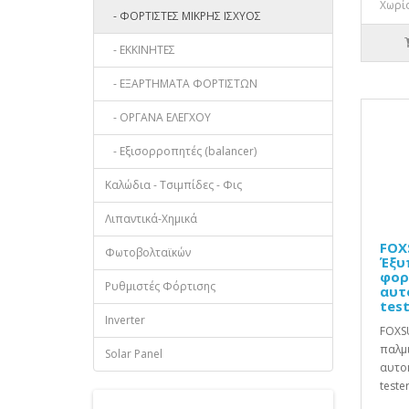
Χωρίς
- ΦΟΡΤΙΣΤΕΣ ΜΙΚΡΗΣ ΙΣΧΥΟΣ
- ΕΚΚΙΝΗΤΕΣ
- ΕΞΑΡΤΗΜΑΤΑ ΦΟΡΤΙΣΤΩΝ
- ΟΡΓΑΝΑ ΕΛΕΓΧΟΥ
- Εξισορροπητές (balancer)
Καλώδια - Τσιμπίδες - Φις
Λιπαντικά-Χημικά
FOX
Φωτοβολταϊκών
Έξυ
φορ
Ρυθμιστές Φόρτισης
αυτ
tes
Inverter
FOXS
παλμ
Solar Panel
αυτοκ
teste