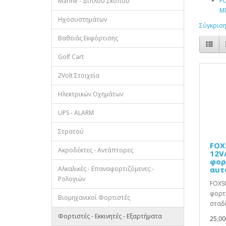
F
Marine - Διπλού Σκοπού
Μ
Ηχοσυστημάτων
Σύγκριση
Βαθειάς Εκφόρτισης
Golf Cart
2Volt Στοιχεία
Ηλεκτρικών Οχημάτων
UPS - ALARM
Στρατού
FOX
Ακροδέκτες - Αντάπτορες
12V/
φορ
Αλκαλικές - Επαναφορτιζόμενες -
αυτ
Ρολογιών
FOXS
φορτ
Βιομηχανικοί Φορτιστές
σταδί
Φορτιστές - Εκκινητές - Εξαρτήματα
25,00