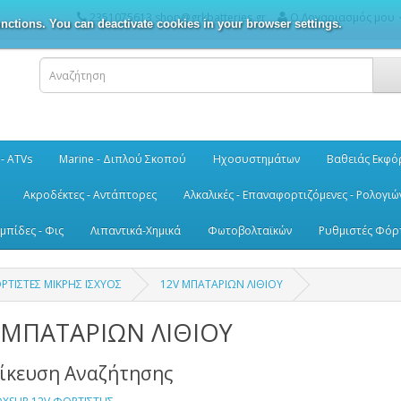
2351075613 shop@grkbatteries.gr
Ο Λογαριασμός μου
nctions. You can deactivate cookies in your browser settings.
 - ATVs
Marine - Διπλού Σκοπού
Ηχοσυστημάτων
Βαθειάς Εκφό
Ακροδέκτες - Αντάπτορες
Αλκαλικές - Επαναφορτιζόμενες - Ρολογιώ
μπίδες - Φις
Λιπαντικά-Χημικά
Φωτοβολταϊκών
Ρυθμιστές Φόρ
ΡΤΙΣΤΕΣ ΜΙΚΡΗΣ ΙΣΧΥΟΣ
12V ΜΠΑΤΑΡΙΩΝ ΛΙΘΙΟΥ
 ΜΠΑΤΑΡΙΩΝ ΛΙΘΙΟΥ
δίκευση Αναζήτησης