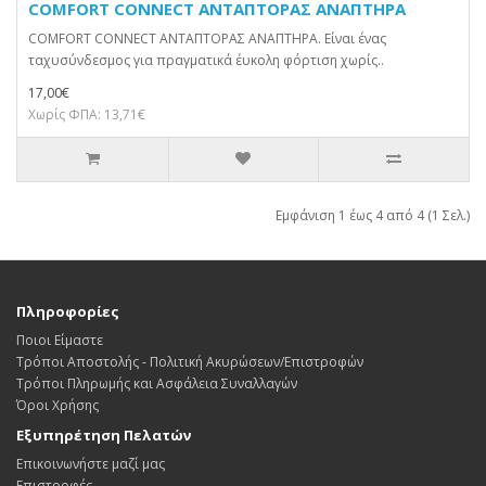
COMFORT CONNECT ΑΝΤΑΠΤΟΡΑΣ ΑΝΑΠΤΗΡΑ
COMFORT CONNECT ΑΝΤΑΠΤΟΡΑΣ ΑΝΑΠΤΗΡΑ. Είναι ένας
ταχυσύνδεσμος για πραγματικά έυκολη φόρτιση χωρίς..
17,00€
Χωρίς ΦΠΑ: 13,71€
Εμφάνιση 1 έως 4 από 4 (1 Σελ.)
Πληροφορίες
Ποιοι Είμαστε
Τρόποι Αποστολής - Πολιτική Ακυρώσεων/Επιστροφών
Τρόποι Πληρωμής και Ασφάλεια Συναλλαγών
Όροι Χρήσης
Εξυπηρέτηση Πελατών
Επικοινωνήστε μαζί μας
Επιστροφές