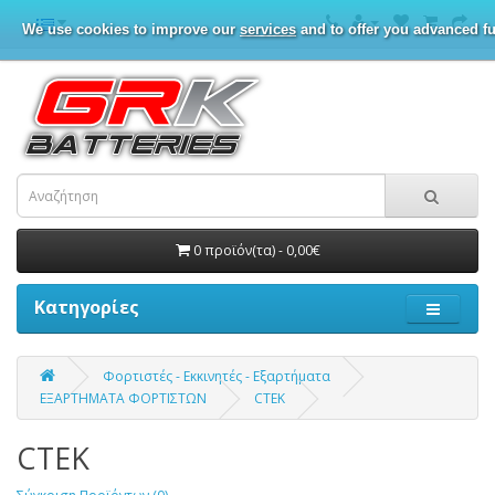
We use cookies to improve our
services
and to offer you advanced fu
0 προϊόν(τα) - 0,00€
Κατηγορίες
Φορτιστές - Εκκινητές - Εξαρτήματα
ΕΞΑΡΤΗΜΑΤΑ ΦΟΡΤΙΣΤΩΝ
CTEK
CTEK