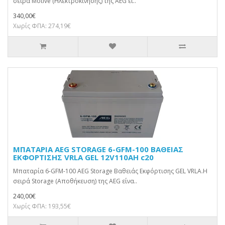
σειρά Motive (Ηλεκτροκίνησης) της AEG εί..
340,00€
Χωρίς ΦΠΑ: 274,19€
ΜΠΑΤΑΡΙΑ AEG STORAGE 6-GFM-100 ΒΑΘΕΙΑΣ
ΕΚΦΟΡΤΙΣΗΣ VRLA GEL 12V110AH c20
Μπαταρία 6-GFM-100 AEG Storage Βαθειάς Εκφόρτισης GEL VRLA.Η
σειρά Storage (Αποθήκευση) της AEG είνα..
240,00€
Χωρίς ΦΠΑ: 193,55€