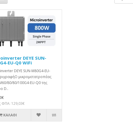
roinverter DEYE SUN-
G4-EU-Q0 WiFi
inverter DEYE SUN-M80G4-EU-
ριγραφήΟ μικρομετατροπέας
M60/80/80/100G4-EU-Q0 της
o D..
0€
 ΦΠΑ: 129,03€
ΚΑΛΆΘΙ