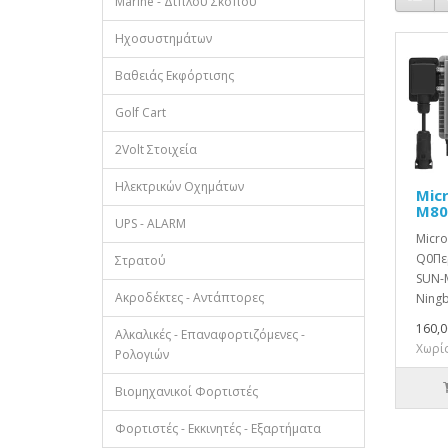
Marine - Διπλού Σκοπού
Ηχοσυστημάτων
Βαθειάς Εκφόρτισης
Golf Cart
2Volt Στοιχεία
Ηλεκτρικών Οχημάτων
Mic
M80
UPS - ALARM
Micro
Q0Πε
Στρατού
SUN-
Ακροδέκτες - Αντάπτορες
Ningb
160,0
Αλκαλικές - Επαναφορτιζόμενες -
Χωρίς
Ρολογιών
Βιομηχανικοί Φορτιστές
Φορτιστές - Εκκινητές - Εξαρτήματα