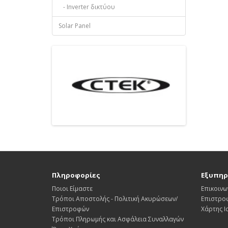
- Inverter δικτύου
Solar Panel
Πληροφορίες
Εξυπηρ
Ποιοι Είμαστε
Επικοινω
Τρόποι Αποστολής - Πολιτική Ακυρώσεων/
Επιστρο
Επιστροφών
Χάρτης 
Τρόποι Πληρωμής και Ασφάλεια Συναλλαγών