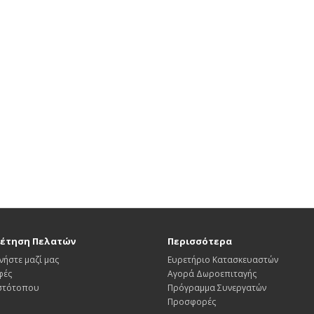
έτηση Πελατών
Περισσότερα
νήστε μαζί μας
Ευρετήριο Κατασκευαστών
φές
Αγορά Δωροεπιταγής
Ιστότοπου
Πρόγραμμα Συνεργατών
Προσφορές