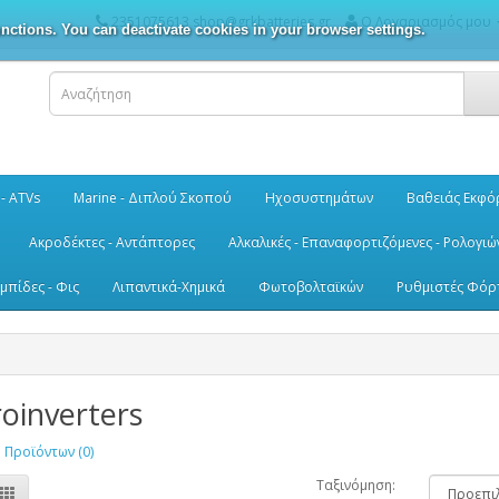
2351075613 shop@grkbatteries.gr
Ο Λογαριασμός μου
nctions. You can deactivate cookies in your browser settings.
 - ATVs
Marine - Διπλού Σκοπού
Ηχοσυστημάτων
Βαθειάς Εκφό
Ακροδέκτες - Αντάπτορες
Αλκαλικές - Επαναφορτιζόμενες - Ρολογιώ
μπίδες - Φις
Λιπαντικά-Χημικά
Φωτοβολταϊκών
Ρυθμιστές Φόρ
oinverters
 Προϊόντων (0)
Ταξινόμηση: