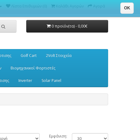
Λίστα Επιθυμιών (0)
Καλάθι Αγορών
Αγορά
OK
0 προϊόν(τα) - 0,00€
ρτισης
Golf Cart
2Volt Στοιχεία
ν
Βιομηχανικοί Φορτιστές
τισης
Inverter
Solar Panel
Εμφάνιση: