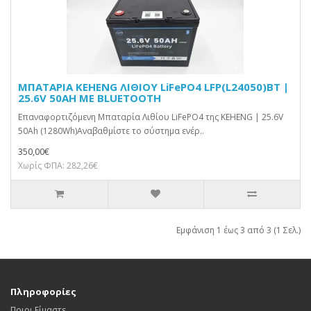
ΜΠΑΤΑΡΙΑ KEHENG ΛΙΘΙΟΥ LiFePO4 LFP(L24050)BT |
25.6V 50AH ME BLUETOOTH
Επαναφορτιζόμενη Μπαταρία Λιθίου LiFePO4 της KEHENG | 25.6V
50Ah (1280Wh)Αναβαθμίστε το σύστημα ενέρ..
350,00€
Χωρίς ΦΠΑ: 282,26€
Εμφάνιση 1 έως 3 από 3 (1 Σελ.)
Πληροφορίες
Ποιοι Είμαστε