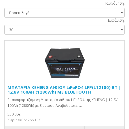
Ταξινόμηση:
Εμφάνιση:
ΜΠΑΤΑΡΙΑ KEHENG ΛΙΘΙΟΥ LiFePO4 LFP(L12100) BT |
12.8V 100AH (1280Wh) ΜΕ BLUETOOTH
Επαναφορτιζόμενη Μπαταρία Λιθίου LiFePO4 της KEHENG | 12.8V
100Ah (1280Wh) με BluetoothΑναβαθμίστε τ..
330,00€
Χωρίς ΦΠΑ: 266,13€