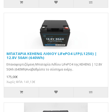
ΜΠΑΤΑΡΙΑ KEHENG ΛΙΘΙΟΥ LiFePO4 LFP(L1250) |
12.8V 50AH (640Wh)
Επαναφορτιζόμενη Μπαταρία Λιθίου LiFePO4 της KEHENG | 12.8V
50Ah (640Wh)Αναβαθμίστε το σύστημα ενέργ..
175,00€
Χωρίς ΦΠΑ: 141,13€