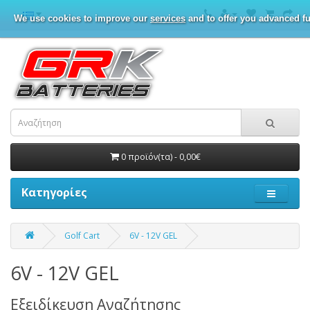
We use cookies to improve our
services
and to offer you advanced fu
0 προϊόν(τα) - 0,00€
Κατηγορίες
Golf Cart
6V - 12V GEL
6V - 12V GEL
Εξειδίκευση Αναζήτησης