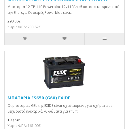
Μπαταρία 12-TP-110 Powerbloc 12v110Ah c5 κατασκευασμένη από
την Enersys. Οι σειρές Powerbloc είνα..
290,00€
Χωρίς ΦΠΑ: 233,87€
ΜΠΑΤΑΡΙΑ ES650 (G60) EXIDE
Οι μπαταρίες GEL της EXIDE είναι σχεδιασμένες για οχήματα με
ξεχωριστά ηλεκτρικά κυκλώματα για την π..
199,64€
Χωρίς ΦΠΑ: 161,00€