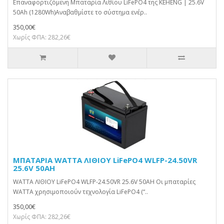
Επαναφορτιζόμενη Μπαταρία Λιθίου LiFePO4 της KEHENG | 25.6V
50Ah (1280Wh)Αναβαθμίστε το σύστημα ενέρ..
350,00€
Χωρίς ΦΠΑ: 282,26€
ΜΠΑΤΑΡΙΑ WATTA ΛΙΘΙΟΥ LiFePO4 WLFP-24.50VR
25.6V 50AH
WATTA ΛΙΘΙΟΥ LiFePO4 WLFP-24.50VR 25.6V 50AH Οι μπαταρίες
WATTA χρησιμοποιούν τεχνολογία LiFePO4 (“..
350,00€
Χωρίς ΦΠΑ: 282,26€