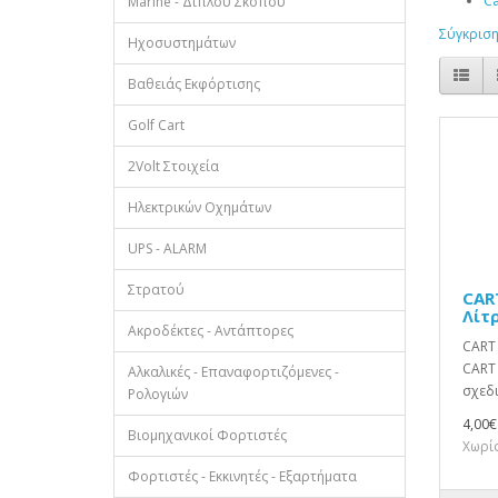
Ca
Marine - Διπλού Σκοπού
Σύγκριση
Ηχοσυστημάτων
Βαθειάς Εκφόρτισης
Golf Cart
2Volt Στοιχεία
Ηλεκτρικών Οχημάτων
UPS - ALARM
Στρατού
CAR
Λίτ
Ακροδέκτες - Αντάπτορες
CART 
CART 
Αλκαλικές - Επαναφορτιζόμενες -
σχεδι
Ρολογιών
4,00€
Βιομηχανικοί Φορτιστές
Χωρίς
Φορτιστές - Εκκινητές - Εξαρτήματα