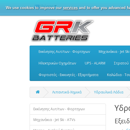
Γλώσσα
We use cookies to improve our
services
and to offer you advanced fu
Εκκίνησης Αυτ/των - Φορτηγων
Μηχανάκια - Jet Ski
Ηλεκτρικών Οχημάτων
UPS - ALARM
Στρατού
Φορτιστές - Εκκινητές - Εξαρτήματα
Καλώδια - Τσι
Λιπαντικά-Χημικά
Υδραυλικά Λάδια
Υδρ
Εκκίνησης Αυτ/των - Φορτηγων
Εξει
Μηχανάκια - Jet Ski - ATVs