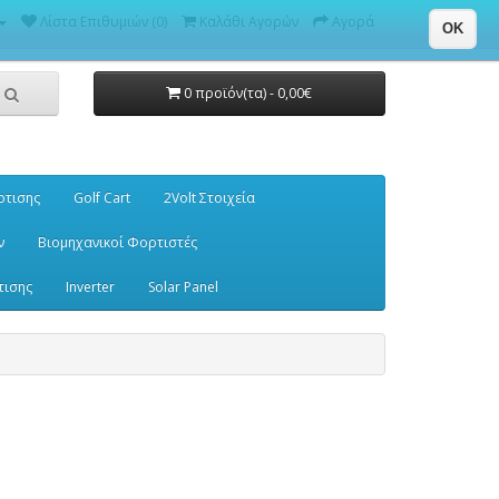
Λίστα Επιθυμιών (0)
Καλάθι Αγορών
Αγορά
OK
0 προϊόν(τα) - 0,00€
ρτισης
Golf Cart
2Volt Στοιχεία
ν
Βιομηχανικοί Φορτιστές
τισης
Inverter
Solar Panel