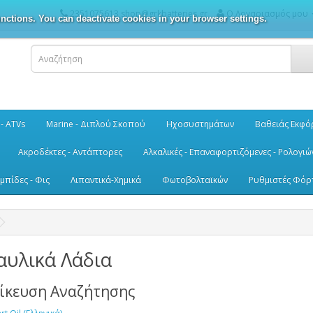
2351075613 shop@grkbatteries.gr
Ο Λογαριασμός μου
nctions. You can deactivate cookies in your browser settings.
 - ATVs
Marine - Διπλού Σκοπού
Ηχοσυστημάτων
Βαθειάς Εκφό
Ακροδέκτες - Αντάπτορες
Αλκαλικές - Επαναφορτιζόμενες - Ρολογιώ
μπίδες - Φις
Λιπαντικά-Χημικά
Φωτοβολταϊκών
Ρυθμιστές Φόρ
αυλικά Λάδια
δίκευση Αναζήτησης