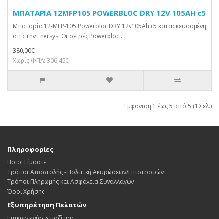
ΜΠΑΤΑΡΙΑ 12MFP105 POWERBLOC DRY 12V 105AH c5
Μπαταρία 12-MFP-105 Powerbloc DRY 12v105Ah c5 κατασκευασμένη
από την Enersys. Οι σειρές Powerbloc..
380,00€
Χωρίς ΦΠΑ: 306,45€
Εμφάνιση 1 έως 5 από 5 (1 Σελ.)
Πληροφορίες
Ποιοι Είμαστε
Τρόποι Αποστολής - Πολιτική Ακυρώσεων/Επιστροφών
Τρόποι Πληρωμής και Ασφάλεια Συναλλαγών
Όροι Χρήσης
Εξυπηρέτηση Πελατών
Επικοινωνήστε μαζί μας