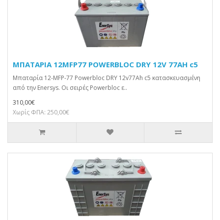
ΜΠΑΤΑΡΙΑ 12MFP77 POWERBLOC DRY 12V 77AH c5
Μπαταρία 12-MFP-77 Powerbloc DRY 12v77Ah c5 κατασκευασμένη
από την Enersys. Οι σειρές Powerbloc ε..
310,00€
Χωρίς ΦΠΑ: 250,00€