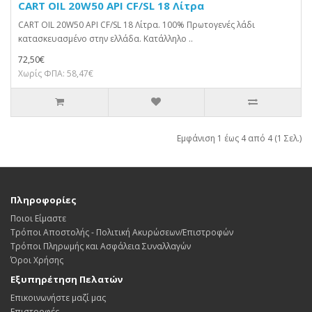
CART OIL 20W50 API CF/SL 18 Λίτρα
CART OIL 20W50 API CF/SL 18 Λίτρα. 100% Πρωτογενές λάδι
κατασκευασμένο στην ελλάδα. Κατάλληλο ..
72,50€
Χωρίς ΦΠΑ: 58,47€
Εμφάνιση 1 έως 4 από 4 (1 Σελ.)
Πληροφορίες
Ποιοι Είμαστε
Τρόποι Αποστολής - Πολιτική Ακυρώσεων/Επιστροφών
Τρόποι Πληρωμής και Ασφάλεια Συναλλαγών
Όροι Χρήσης
Εξυπηρέτηση Πελατών
Επικοινωνήστε μαζί μας
Επιστροφές