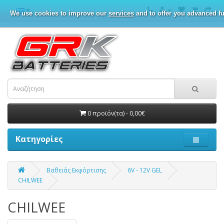
We use cookies to improve our
services
and to offer you advanced fu
0 προϊόν(τα) - 0,00€
Κατηγορίες
Βαθειάς Εκφόρτισης
6V - 12V GEL
CHILWEE
CHILWEE