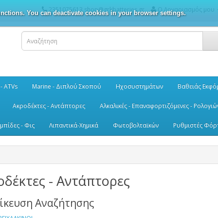
2351075613 shop@grkbatteries.gr
Ο Λογαριασμός μου
nctions. You can deactivate cookies in your browser settings.
 - ATVs
Marine - Διπλού Σκοπού
Ηχοσυστημάτων
Βαθειάς Εκφό
Ακροδέκτες - Αντάπτορες
Αλκαλικές - Επαναφορτιζόμενες - Ρολογιώ
μπίδες - Φις
Λιπαντικά-Χημικά
Φωτοβολταϊκών
Ρυθμιστές Φόρ
οδέκτες - Αντάπτορες
δίκευση Αναζήτησης