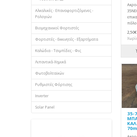
Ακρο
Αλκαλικές - Επαναφορτιζόμενες -
35NEG
Ρολογιών
επικα
πόλο 
Βιομηχανικοί Φορτιστές
2,50€
Χωρίς
Φορτιστές - Εκκινητές - Εξαρτήματα
Καλώδια - Τσιμπίδες - Φις
Λιπαντικά-Χημικά
Φωτοβολταϊκών
Ρυθμιστές Φόρτισης
Inverter
Solar Panel
35-
ΜΠΑ
ΚΑΛ
70m
Ακρο