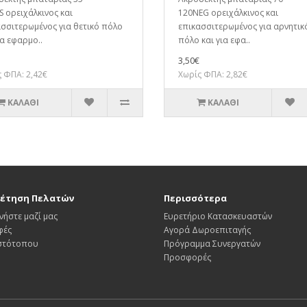
 ορειχάλκινος και
120NEG ορειχάλκινος και
σσιτερωμένος για θετικό πόλο
επικασσιτερωμένος για αρνητικ
ια εφαρμο..
πόλο και για εφα..
3,50€
 ΦΠΑ: 2,42€
Χωρίς ΦΠΑ: 2,82€
ΚΑΛΆΘΙ
ΚΑΛΆΘΙ
έτηση Πελατών
Περισσότερα
νήστε μαζί μας
Ευρετήριο Κατασκευαστών
φές
Αγορά Δωροεπιταγής
Ιστότοπου
Πρόγραμμα Συνεργατών
Προσφορές