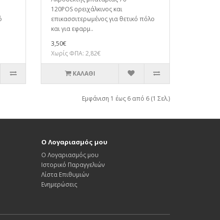
120POS ορειχάλκινος και
ό
επικασσιτερωμένος για θετικό πόλο
και για εφαρμ..
3,50€
Χωρίς ΦΠΑ: 2,82€
ΚΑΛΆΘΙ
Εμφάνιση 1 έως 6 από 6 (1 Σελ.)
Ο Λογαριασμός μου
Ο Λογαριασμός μου
Ιστορικό Παραγγελιών
Λίστα Επιθυμιών
Ενημερώσεις