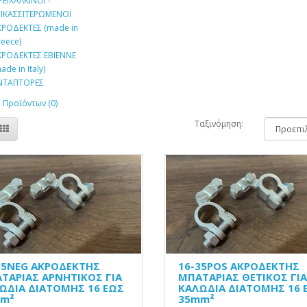
ΕΙΧΑΛΚΙΝΟΙ -
ΠΙΚΑΣΣΙΤΕΡΩΜΕΝΟΙ
ΡΟΔΕΚΤΕΣ (made in
eece)
ΚΡΟΔΕΚΤΕΣ EBIENNE
ade in Italy)
ΝΤΑΠΤΟΡΕΣ
 Προϊόντων (0)
Ταξινόμηση:
35NEG ΑΚΡΟΔΕΚΤΗΣ
16-35POS ΑΚΡΟΔΕΚΤΗΣ
ΤΑΡΙΑΣ ΑΡΝΗΤΙΚΟΣ ΓΙΑ
ΜΠΑΤΑΡΙΑΣ ΘΕΤΙΚΟΣ ΓΙΑ
ΩΔΙΑ ΔΙΑΤΟΜΗΣ 16 ΕΩΣ
ΚΑΛΩΔΙΑ ΔΙΑΤΟΜΗΣ 16 
m²
35mm²