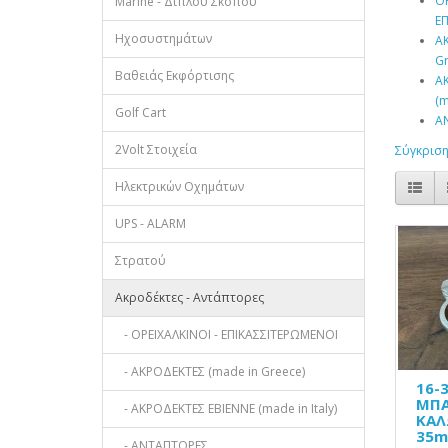
ΟΡ
Marine - Διπλού Σκοπού
Ε
Ηχοσυστημάτων
ΑΚ
Gr
Βαθειάς Εκφόρτισης
Α
(m
Golf Cart
Α
2Volt Στοιχεία
Σύγκριση
Ηλεκτρικών Οχημάτων
UPS - ALARM
Στρατού
Ακροδέκτες - Αντάπτορες
- ΟΡΕΙΧΑΛΚΙΝΟΙ - ΕΠΙΚΑΣΣΙΤΕΡΩΜΕΝΟΙ
- ΑΚΡΟΔΕΚΤΕΣ (made in Greece)
16-
ΜΠΑ
- ΑΚΡΟΔΕΚΤΕΣ EBIENNE (made in Italy)
ΚΑΛ
35m
- ΑΝΤΑΠΤΟΡΕΣ