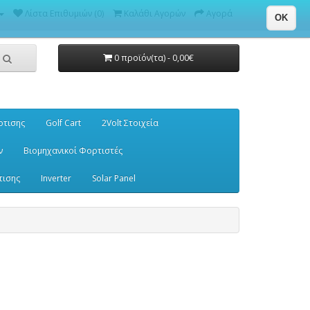
Λίστα Επιθυμιών (0)
Καλάθι Αγορών
Αγορά
OK
0 προϊόν(τα) - 0,00€
ρτισης
Golf Cart
2Volt Στοιχεία
ν
Βιομηχανικοί Φορτιστές
τισης
Inverter
Solar Panel