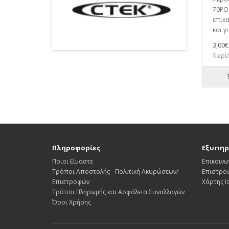
70POS
επικα
και γ
3,00€
Χωρίς
Πληροφορίες
Εξυπηρ
Ποιοι Είμαστε
Επικοινω
Τρόποι Αποστολής - Πολιτική Ακυρώσεων/
Επιστρο
Επιστροφών
Χάρτης 
Τρόποι Πληρωμής και Ασφάλεια Συναλλαγών
Όροι Χρήσης