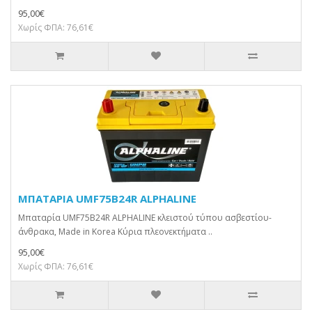
95,00€
Χωρίς ΦΠΑ: 76,61€
ΜΠΑΤΑΡΙΑ UMF75B24R ALPHALINE
Μπαταρία UMF75B24R ALPHALINE κλειστού τύπου ασβεστίου-
άνθρακα, Made in Korea Κύρια πλεονεκτήματα ..
95,00€
Χωρίς ΦΠΑ: 76,61€