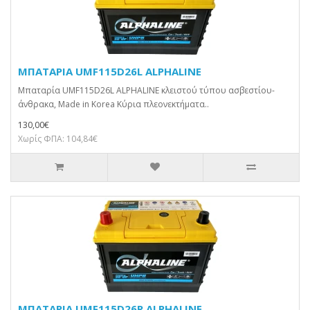
ΜΠΑΤΑΡΙΑ UMF115D26L ALPHALINE
Μπαταρία UMF115D26L ALPHALINE κλειστού τύπου ασβεστίου-
άνθρακα, Made in Korea Κύρια πλεονεκτήματα..
130,00€
Χωρίς ΦΠΑ: 104,84€
ΜΠΑΤΑΡΙΑ UMF115D26R ALPHALINE