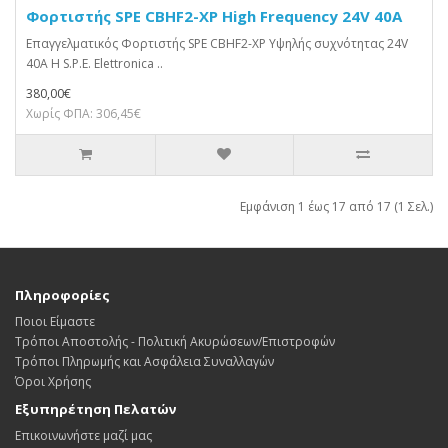
Φορτιστής SPE CBHF2-XP High Frequency 24V 40A
Επαγγελματικός Φορτιστής SPE CBHF2-XP Υψηλής συχνότητας 24V
40A Η S.P.E. Elettronica ..
380,00€
Χωρίς ΦΠΑ: 306,45€
Εμφάνιση 1 έως 17 από 17 (1 Σελ.)
Πληροφορίες
Ποιοι Είμαστε
Τρόποι Αποστολής - Πολιτική Ακυρώσεων/Επιστροφών
Τρόποι Πληρωμής και Ασφάλεια Συναλλαγών
Όροι Χρήσης
Εξυπηρέτηση Πελατών
Επικοινωνήστε μαζί μας