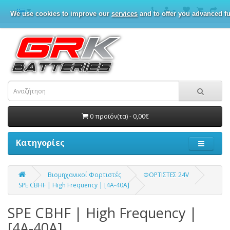
We use cookies to improve our
services
and to offer you advanced fu
0 προϊόν(τα) - 0,00€
Κατηγορίες
Βιομηχανικοί Φορτιστές
ΦΟΡΤΙΣΤΕΣ 24V
SPE CBHF | High Frequency | [4A-40A]
SPE CBHF | High Frequency |
[4A-40A]