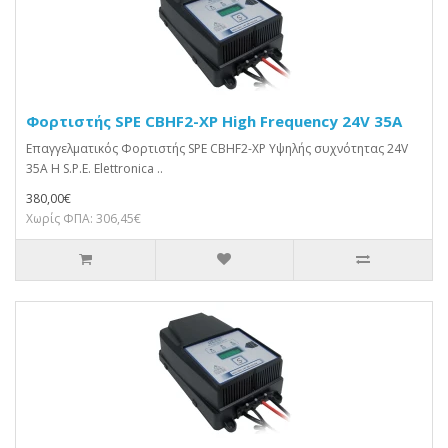
Φορτιστής SPE CBHF2-XP High Frequency 24V 35A
Επαγγελματικός Φορτιστής SPE CBHF2-XP Υψηλής συχνότητας 24V
35A Η S.P.E. Elettronica ..
380,00€
Χωρίς ΦΠΑ: 306,45€