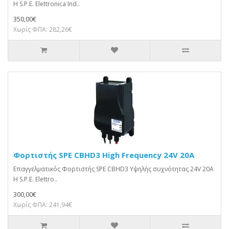
Η S.P.E. Elettronica Ind..
350,00€
Χωρίς ΦΠΑ: 282,26€
Φορτιστής SPE CBHD3 High Frequency 24V 20A
Επαγγελματικός Φορτιστής SPE CBHD3 Υψηλής συχνότητας 24V 20A
Η S.P.E. Elettro..
300,00€
Χωρίς ΦΠΑ: 241,94€