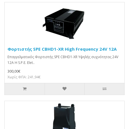
Φορτιστής SPE CBHD1-XR High Frequency 24V 12A
Επαγγελματικός Φορτιστής SPE CBHD1-XR Υψηλής συχνότητας 24V
12A Η S.P.E. Elet..
300,00€
Χωρίς ΦΠΑ: 241,94€