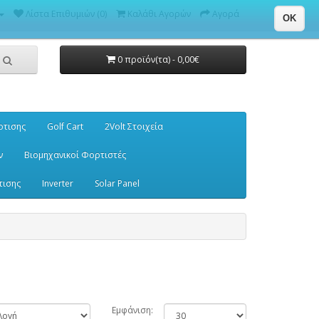
Λίστα Επιθυμιών (0)
Καλάθι Αγορών
Αγορά
OK
0 προϊόν(τα) - 0,00€
ρτισης
Golf Cart
2Volt Στοιχεία
ν
Βιομηχανικοί Φορτιστές
τισης
Inverter
Solar Panel
Εμφάνιση: