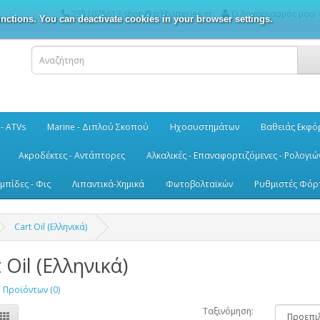
2351075613 shop@grkbatteries.gr
Ο Λογαριασμός μου
nctions. You can deactivate cookies in your browser settings.
 - ATVs
Marine - Διπλού Σκοπού
Ηχοσυστημάτων
Βαθειάς Εκφό
Ακροδέκτες - Αντάπτορες
Αλκαλικές - Επαναφορτιζόμενες - Ρολογιώ
μπίδες - Φις
Λιπαντικά-Χημικά
Φωτοβολταϊκών
Ρυθμιστές Φόρ
Cart Oil (Ελληνικά)
 Oil (Ελληνικά)
 Προϊόντων (0)
Ταξινόμηση: