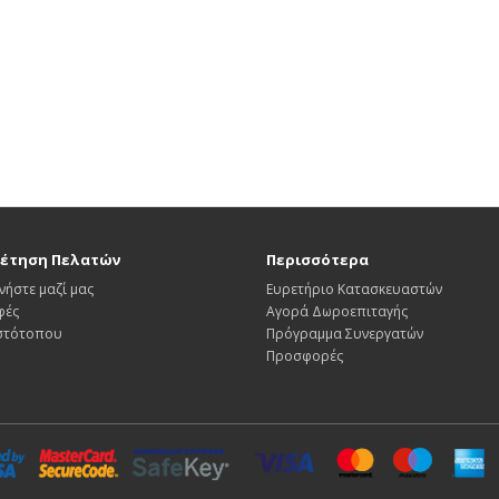
έτηση Πελατών
Περισσότερα
νήστε μαζί μας
Ευρετήριο Κατασκευαστών
φές
Αγορά Δωροεπιταγής
Ιστότοπου
Πρόγραμμα Συνεργατών
Προσφορές