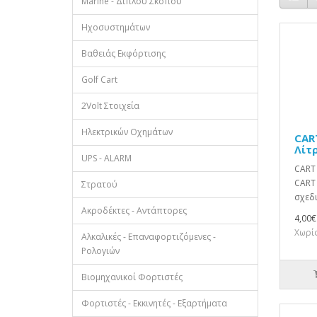
Marine - Διπλού Σκοπού
Ηχοσυστημάτων
Βαθειάς Εκφόρτισης
Golf Cart
2Volt Στοιχεία
Ηλεκτρικών Οχημάτων
CAR
Λίτ
UPS - ALARM
CART 
CART 
Στρατού
σχεδι
Ακροδέκτες - Αντάπτορες
4,00€
Χωρίς
Αλκαλικές - Επαναφορτιζόμενες -
Ρολογιών
Βιομηχανικοί Φορτιστές
Φορτιστές - Εκκινητές - Εξαρτήματα