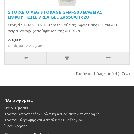
ΣΤΟΙΧΕΙΟ AEG STORAGE GFM-500 ΒΑΘΕΙΑΣ
ΕΚΦΟΡΤΙΣΗΣ VRLA GEL 2V550AH c20
Στοιχείο GFM-500 AEG Storage Βαθειάς Εκφόρτισης GEL VRLA.Η
σειρά Storage (Αποθήκευση) της AEG είναι ..
270,00€
Χωρίς ΦΠΑ: 217,74€
Εμφάνιση 1 έως 4 από 4 (1 Σελ.)
Πληροφορίες
Ποιοι Είμαστε
Τρόποι Αποστολής - Πολιτική Ακυρώσεων/Επιστροφών
Τρόποι Πληρωμής και Ασφάλεια Συναλλαγών
Όροι Χρήσης