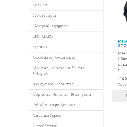
Golf Cart
2Volt Στοιχεία
Ηλεκτρικών Οχημάτων
UPS - ALARM
ΜΠΑ
STO
Στρατού
ΜΠΑΤ
Ακροδέκτες - Αντάπτορες
Ειδικ
ως κα
Αλκαλικές - Επαναφορτιζόμενες -
τ..
Ρολογιών
110,0
Βιομηχανικοί Φορτιστές
Χωρίς
Φορτιστές - Εκκινητές - Εξαρτήματα
Καλώδια - Τσιμπίδες - Φις
Λιπαντικά-Χημικά
Φωτοβολταϊκών