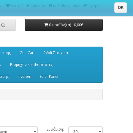
Λίστα Επιθυμιών (0)
Καλάθι Αγορών
Αγορά
OK
0 προϊόν(τα) - 0,00€
ρτισης
Golf Cart
2Volt Στοιχεία
ν
Βιομηχανικοί Φορτιστές
τισης
Inverter
Solar Panel
Εμφάνιση: