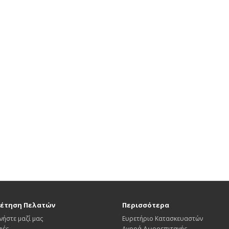
έτηση Πελατών
Περισσότερα
νήστε μαζί μας
Ευρετήριο Κατασκευαστών
φές
Αγορά Δωροεπιταγής