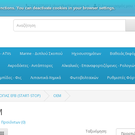
2351075613 shop@grkbatteries.gr
Ο Λογαριασμός μου
nctions. You can deactivate cookies in your browser settings.
 - ATVs
Marine - Διπλού Σκοπού
Ηχοσυστημάτων
Βαθειάς Εκφό
Ακροδέκτες - Αντάπτορες
Αλκαλικές - Επαναφορτιζόμενες - Ρολογιώ
μπίδες - Φις
Λιπαντικά-Χημικά
Φωτοβολταϊκών
Ρυθμιστές Φόρ
ΓΙΑΣ EFB (START-STOP)
OEM
M
 Προϊόντων (0)
Ταξινόμηση: